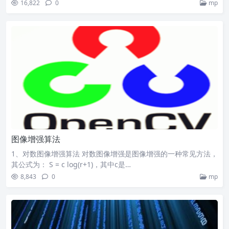
16,822
0
mp
图像增强算法
1、对数图像增强算法 对数图像增强是图像增强的一种常见方法，
其公式为： S = c log(r+1)，其中c是…
8,843
0
mp