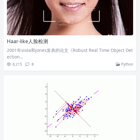
Haar-like人脸检测
2001年viola和jones发表的论文《Robust Real Time Object Det
ection…
8,215
8
Python