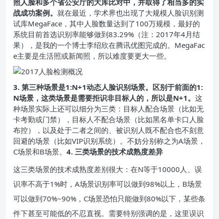
照人脸和多个省公安厅的大库比对中，并取得了相当多的实
战成功案例。
就在最近，学术界也出现了大规模人脸识别测
试库MegaFace，其中人脸数量达到了100万规模，最好的
系统目前首选识别率能够做到83.29%（注：2017年4月结
果），是我的一个博士李绍欣在腾讯优图完成的。MegaFac
e主要是生活照或新闻照，所以难度要更大一些。
3. 第三种场景是1:N+1动态人脸识别场景。
区别于前面的1:
N场景，这类场景是需要拒识非目标人的，所以是N+1。
这
种场景实际上还可以细分为三类：目标人配合场景（比如无
卡考勤或门禁），目标人不配合场景（比如黑名单卡口人脸
布控），以及处于二者之间的、被识别人既不配合也不刻意
回避的场景（比如VIP识别系统）。不妨分别称之为A场景，
C场景和B场景。
4. 三类场景的技术成熟度差异
这三类场景的技术成熟度差别很大：在N等于10000人、误
识率不高于1%时，A场景识别率可以做到98%以上，B场景
可以做到70%~90%，C场景恐怕只能做到80%以下，某些条
件下甚至可能低的不忍直视。需要特别强调的是，这里误识