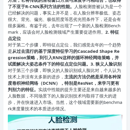
了不亚于R-CNN系列方法的性能。
人脸检测曾被认为是一个
已经解决的问题，事实上并不是，在人脸分辨率极低、姿态
很大、背光、偏光、极低照度等恶劣光照条件下，还是会有
很多漏检。有鉴于此，去年出现了一个新的人脸检测Bench
mark，应该会对人脸检测领域产生重要促进作用。
2. 特征
点定位
对于第二个步骤，即特征点定位，我们感觉去年的一个趋势
是
从过去流行的基于深度特征学习的Cascaded Shape Re
gression策略，到引入RNN这样的循环神经网络策略，并
试图解决大姿态条件下的特征点定位问题。
3. 狭义人脸识别
对于第三个步骤，即狭义的人脸识别或人脸比对，个人认为
技术上并没有太多新的进步，
主流的方法仍然是采用各种深
度卷积神经网络（DCNN），特别是ResNet，来学习更有
判别力的特征。
实战中性能的提升主要还是来自越来越多的
人脸数据，不同场景下的人脸识别技术均取得了很大的进
步，并在快速进入市场。当然，这个领域需要新的benchma
rk来度量技术的本质进步情况。