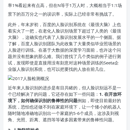
率1%看起来有点高，但在N等于1万人时，大概相当于1:1场
景下的百万分之一的误识率，实际上已经非常有挑战了。
此外，年末岁初，百度的人脸识别系统在《最强大脑》上也
着实火了一把，在老化人脸识别场景下超过了人类的《最强
大脑》，这确实也代表了人脸识别发展水平的一个侧面。据
了解，百度人脸识别团队为此收集了大量类似毕业照场景的
人脸进行训练。在基于大数据的深度学习面前，也许这个问
题并没有想象的那么难。我们曾找了几个类似的例子进行测
试，发现即使是直接用没有刻意对这种场景训练的Seeta企
业版人脸识别系统，也可以把要找的人放在前几位。
近年来人脸识别的进步是有目共睹的，但人脸识别远不是一
个已经解决了的问题，它还存在如下一些问题：
1. 在开放环
境下，如何确保识别的鲁棒性的问题
例如，即使目前最好的
系统，恐怕也还做不到在家庭环境下，让一个矮小的机器人
随时随地准确地识别出一个家庭的5-6个成员，这涉及到视
角、光照、距离、遮挡等等诸多因素带来的鲁棒性问题。