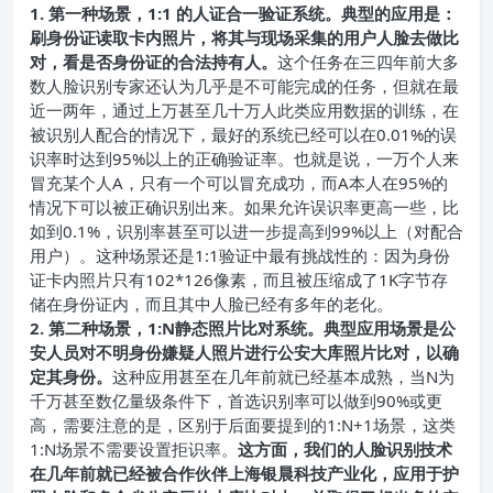
1. 第一种场景，1:1 的人证合一验证系统。
典型的应用是：
刷身份证读取卡内照片，将其与现场采集的用户人脸去做比
对，看是否身份证的合法持有人。
这个任务在三四年前大多
数人脸识别专家还认为几乎是不可能完成的任务，但就在最
近一两年，通过上万甚至几十万人此类应用数据的训练，在
被识别人配合的情况下，最好的系统已经可以在0.01%的误
识率时达到95%以上的正确验证率。也就是说，一万个人来
冒充某个人A，只有一个可以冒充成功，而A本人在95%的
情况下可以被正确识别出来。如果允许误识率更高一些，比
如到0.1%，识别率甚至可以进一步提高到99%以上（对配合
用户）。这种场景还是1:1验证中最有挑战性的：因为身份
证卡内照片只有102*126像素，而且被压缩成了1K字节存
储在身份证内，而且其中人脸已经有多年的老化。
2. 第二种场景，1:N静态照片比对系统。
典型应用场景是公
安人员对不明身份嫌疑人照片进行公安大库照片比对，以确
定其身份。
这种应用甚至在几年前就已经基本成熟，当N为
千万甚至数亿量级条件下，首选识别率可以做到90%或更
高，需要注意的是，区别于后面要提到的1:N+1场景，这类
1:N场景不需要设置拒识率。
这方面，我们的人脸识别技术
在几年前就已经被合作伙伴上海银晨科技产业化，应用于护