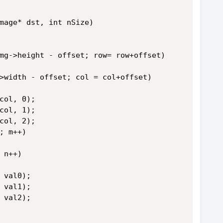
mage* dst, int nSize)
mg->height - offset; row= row+offset)
>width - offset; col = col+offset)
col, 0);
col, 1);
col, 2);
; m++)
 n++)
 val0);
 val1);
 val2);