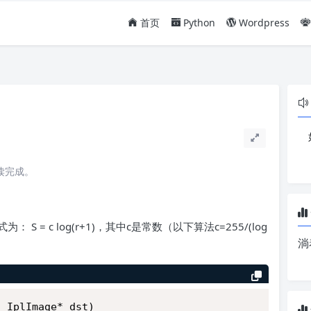
首页
Python
Wordpress
阅读完成。
= c log(r+1)，其中c是常数（以下算法c=255/(log
淌
, IplImage* dst)