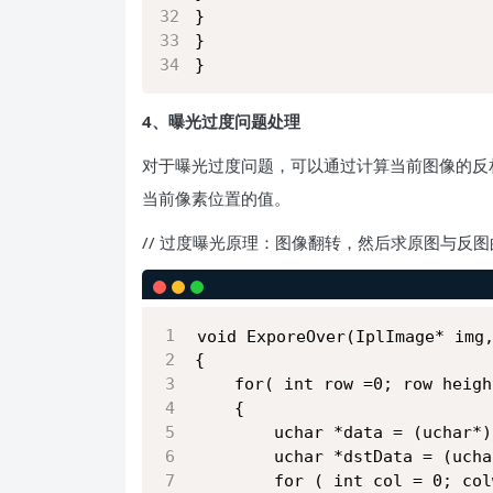
}
}
}
4、曝光过度问题处理
对于曝光过度问题，可以通过计算当前图像的反相（
当前像素位置的值。
// 过度曝光原理：图像翻转，然后求原图与反
void ExporeOver(IplImage* img
{
	for( int row =0; row heig
	{
		uchar *data = (uchar
		uchar *dstData = (uc
		for ( int col = 0; co