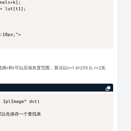
nels+k];
= lut[t1];
:18px;">
c和r可以压缩灰度范围，算法以c=1.0/255.0, r=2实
, IplImage* dst)
],则可以先保存一个查找表