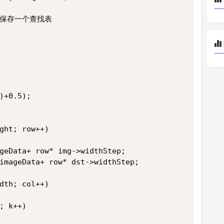
可以先保存一个查找表
)+0.5);
ght; row++)
geData+ row* img->widthStep;
imageData+ row* dst->widthStep;
dth; col++)
; k++)