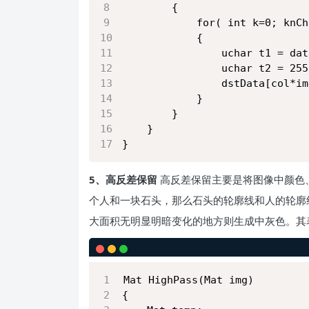
		{
			for( int k=0; kn
			{
				uchar t1 = 
				uchar t2 = 2
				dstData[col
			}
		}		
	}
}
5、高反差保留
高反差保留主要是将图像中颜色
个人和一块石头，那么石头的轮廓线和人的轮廓
大面积无明显明暗变化的地方则生成中灰色。其表达形式为：d
Mat HighPass(Mat img)
{