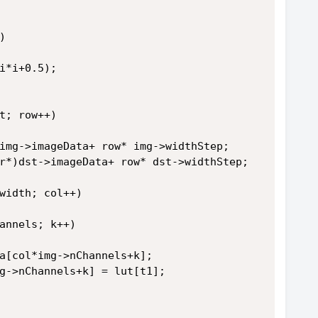
)
*i*i+0.5);
ht; row++)
*)img->imageData+ row* img->widthStep;
har*)dst->imageData+ row* dst->widthStep;
lwidth; col++)
Channels; k++)
				uchar t1 = data[col*img->nChannels+k];				
*img->nChannels+k] = lut[t1];