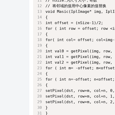
// nSize:为尺寸大小，奇数
// 将邻域的值用中心像素的值替换
void Masic(IplImage* img, IplI
{
int offset = (nSize-1)/2;
for ( int row = offset; row <i
{
for( int col= offset; col<img-
{
int val0 = getPixel(img, row, 
int val1 = getPixel(img, row, 
int val2 = getPixel(img, row, 
for ( int m= -offset; m<offset
{
for ( int n=-offset; n<offset;
{
setPixel(dst, row+m, col+n, 0,
setPixel(dst, row+m, col+n, 1,
setPixel(dst, row+m, col+n, 2,
}
}