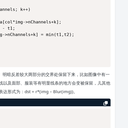
Channels; k++)
data[col*img->nChannels+k];
55 - t1;
*img->nChannels+k] = min(t1,t2);
、明暗反差较大两部分的交界处保留下来，比如图像中有一
线以及面部、服装等有明显线条的地方会变被保留，儿其他
st = r*(img – Blur(img))。