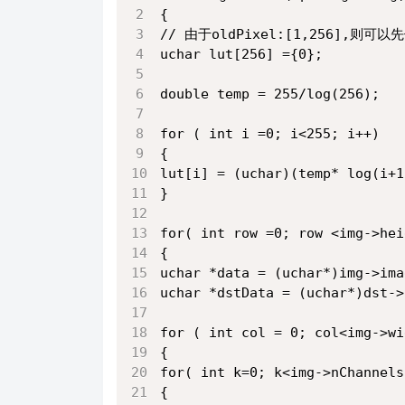
{
// 由于oldPixel:[1,256],则
uchar lut[256] ={0};
double temp = 255/log(256);
for ( int i =0; i<255; i++)
{
lut[i] = (uchar)(temp* log(i+1
}
for( int row =0; row <img->hei
{
uchar *data = (uchar*)img->ima
uchar *dstData = (uchar*)dst->
for ( int col = 0; col<img->wi
{
for( int k=0; k<img->nChannels
{