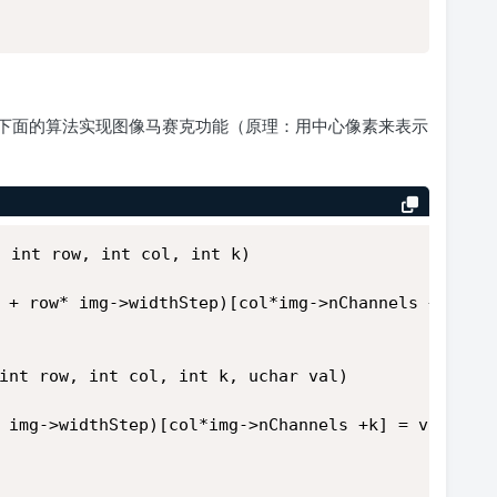
下面的算法实现图像马赛克功能（原理：用中心像素来表示
, int row, int col, int k)
 + row* img->widthStep)[col*img->nChannels +k];
int row, int col, int k, uchar val)
 img->widthStep)[col*img->nChannels +k] = val;