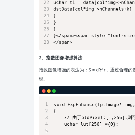
uchar t1 = data[col*img->nChan
dstData[col*img->nChannels+k] 
}
}
}
}</span><span style="font-size
</span>
2、指数图像增强算法
指数图像增强的表达为：S = cR^r，通过合理的选择
现。
void ExpEnhance(IplImage* img
{
	// 由于oldPixel:[1,256
	uchar lut[256] ={0};