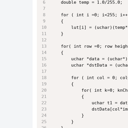
	double temp = 1.0/255.0;
	for ( int i =0; i<255; i++
	{
		lut[i] = (uchar)(temp
	}
	for( int row =0; row heig
	{
		uchar *data = (uchar
		uchar *dstData = (uc
		for ( int col = 0; co
		{
			for( int k=0; kn
			{
				dstData[col
			}
		}		