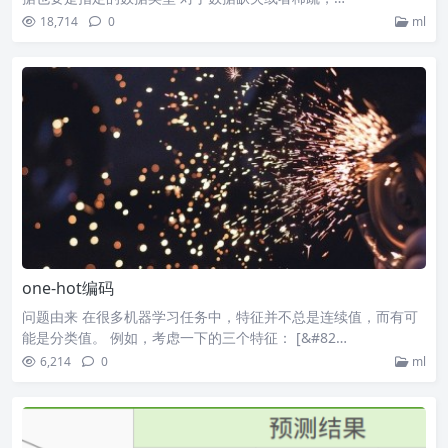
18,714
0
ml
one-hot编码
问题由来 在很多机器学习任务中，特征并不总是连续值，而有可
能是分类值。 例如，考虑一下的三个特征： [&#82…
6,214
0
ml