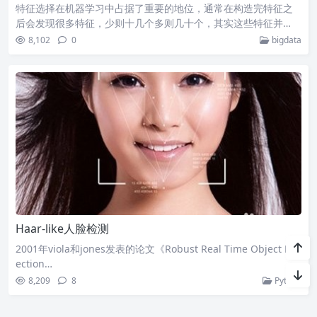
特征选择在机器学习中占据了重要的地位，通常在构造完特征之
后会发现很多特征，少则十几个多则几十个，其实这些特征并…
8,102
0
bigdata
Haar-like人脸检测
2001年viola和jones发表的论文《Robust Real Time Object Det
ection…
8,209
8
Python