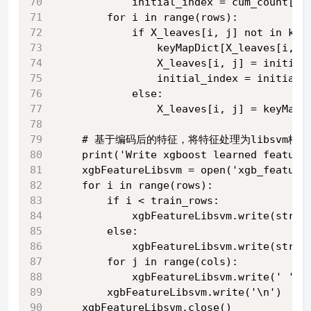
            initial_index = cum_count[0]
        for i in range(rows):
            if X_leaves[i, j] not in key
                keyMapDict[X_leaves[i, j
                X_leaves[i, j] = initial
                initial_index = initial_
            else:
                X_leaves[i, j] = keyMapD
    # 基于编码后的特征，将特征处理为libsvm格
    print('Write xgboost learned feature
    xgbFeatureLibsvm = open('xgb_feature
    for i in range(rows):
        if i < train_rows:
            xgbFeatureLibsvm.write(str(y
        else:
            xgbFeatureLibsvm.write(str(y
        for j in range(cols):
            xgbFeatureLibsvm.write(' '+s
        xgbFeatureLibsvm.write('\n')
    xgbFeatureLibsvm.close()