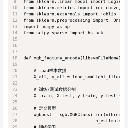
from sklearn.linear_model import Logisti
from sklearn.metrics import roc_curve, a
from sklearn.externals import joblib
from sklearn.preprocessing import  OneHo
import numpy as np
from scipy.sparse import hstack
def xgb_feature_encode(libsvmFileNameIni
    # load样本数据
    X_all, y_all = load_svmlight_file(li
    # 训练/测试数据分割
    X_train, X_test, y_train, y_test = t
    # 定义模型
    xgboost = xgb.XGBClassifier(nthread=
                            n_estimators
    # 训练学习