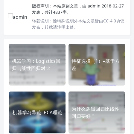
版权声明：
本站原创文章，由
admin
2018-02-27
发表，共计4837字。
转载说明：
除特殊说明外本站文章皆由CC-4.0协议
发布，转载请注明出处。
机器学习：Logistics回
特征选择（1）–基于方
归与线性回归对比
差
为什么逻辑回归比线性
机器学习导论–PCA理论
回归要好？