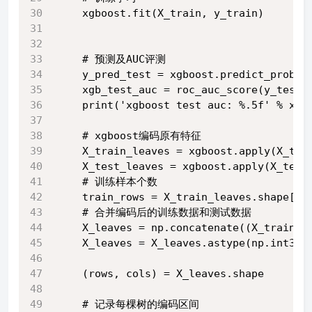
    xgboost.fit(X_train, y_train)
    # 预测及AUC评测
    y_pred_test = xgboost.predict_proba(
    xgb_test_auc = roc_auc_score(y_test,
    print('xgboost test auc: %.5f' % xgb
    # xgboost编码原有特征
    X_train_leaves = xgboost.apply(X_tra
    X_test_leaves = xgboost.apply(X_test
    # 训练样本个数
    train_rows = X_train_leaves.shape[0]
    # 合并编码后的训练数据和测试数据
    X_leaves = np.concatenate((X_train_l
    X_leaves = X_leaves.astype(np.int32)
    (rows, cols) = X_leaves.shape
    # 记录每棵树的编码区间