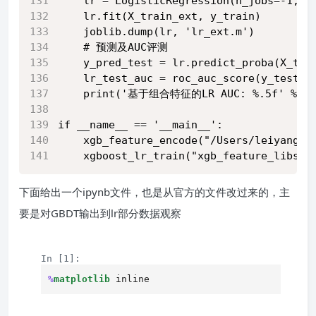
    lr = LogisticRegression(n_jobs=-1, C
    lr.fit(X_train_ext, y_train)
    joblib.dump(lr, 'lr_ext.m')
    # 预测及AUC评测
    y_pred_test = lr.predict_proba(X_tes
    lr_test_auc = roc_auc_score(y_test, 
    print('基于组合特征的LR AUC: %.5f' % lr
if __name__ == '__main__':
    xgb_feature_encode("/Users/leiyang/x
    xgboost_lr_train("xgb_feature_libsvm
下面给出一个ipynb文件，也是从官方的文件改过来的，主
要是对GBDT输出到lr部分数据观察
Loading