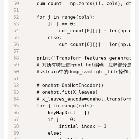
    cum_count = np.zeros((1, cols), dtyp
    for j in range(cols):
        if j == 0:
            cum_count[0][j] = len(np.uni
        else:
            cum_count[0][j] = len(np.uni
    print('Transform features genenrated
    # 对所有特征进行ont-hot编码，注释部分是直
    #sklearn中的dump_svmlight_fi
    # onehot=OneHotEncoder()
    # onehot.fit(X_leaves)
    # x_leaves_encode=onehot.transform(X
    for j in range(cols):
        keyMapDict = {}
        if j == 0:
            initial_index = 1
        else: