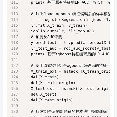
    print('基于原有特征的LR AUC: %.5f' % lr
    # lr对load xgboost特征编码后的样本模型训
    lr = LogisticRegression(n_jobs=-1, C
    lr.fit(X_train, y_train)
    joblib.dump(lr, 'lr_xgb.m')
    # 预测及AUC评测
    y_pred_test = lr.predict_proba(X_tes
    lr_test_auc = roc_auc_score(y_test, 
    print('基于Xgboost特征编码后的LR AUC: %.5
    # 基于原始特征组合xgboost编码后的特征
    X_train_ext = hstack([X_train_origin
    del(X_train)
    del(X_train_origin)
    X_test_ext = hstack([X_test_origin, 
    del(X_test)
    del(X_test_origin)
    # lr对组合后的新特征的样本进行模型训练