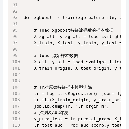
def xgboost_lr_train(xgbfeaturefile, ori
    # load xgboost特征编码后的样本数据
    X_xg_all, y_xg_all = load_svmlight_f
    X_train, X_test, y_train, y_test = t
    # load 原始样本数据
    X_all, y_all = load_svmlight_file(or
    X_train_origin, X_test_origin, y_tra
    # lr对原始特征样本模型训练
    lr = LogisticRegression(n_jobs=-1, C
    lr.fit(X_train_origin, y_train_origi
    joblib.dump(lr, 'lr_orgin.m')
    # 预测及AUC评测
    y_pred_test = lr.predict_proba(X_tes
    lr_test_auc = roc_auc_score(y_test_o