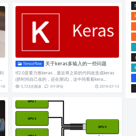
关于keras多输入的一些问题
Tensorflow
到
tf2.0是要力推keras，最近将之前的代码改造成keras
，
(挤时间自己改的，还在测试)，这中间看着kera…
-16
5,723
次阅读
0
个评论
2019-07-13