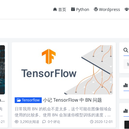
首页
Python
Wordpress
别
小记 TensorFlow 中 BN 问题
Tensorflow
构
日常我用 BN 的机会不是太多，这个可能在图像领域会
…
使用的比较多。使用 BN 会加速你模型训练的速度，这
个跟 …
-21
3,290
次阅读
0
个评论
2020-12-01