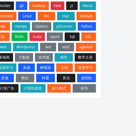
Docker
git
hadoop
hive
js
Keras
leetcode
Linux
llm
mac
MatLab
nlp
numpy
Opencv
pdrunner
Python
Qt
Redis
scala
spark
Sql
SSL
web
Wordpress
wsl
wsl2
xgboost
多线程
大数据
技术篇
插件
数学之美
机器学习
杂谈
树莓派
正则
深度学习
灵魂
爬虫
科普
算法
虚拟机
计算广告
计算机视觉
设计模式
读书