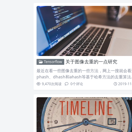
关于图像去重的一点研究
Tensorflow
最近在看一些图像去重的一些方法，网上一搜就会看
phash、dhash和ahash等基于哈希方法的去重算法
这…
9,470
次阅读
0
个评论
2019-11