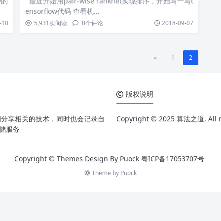
w的
最近开始用pair-wise ranknet实现排序，开始写一写t
ensorflow代码 查看机…
-10
5,931
次阅读
0
个评论
2018-09-07
«
1
2
版权说明
期分享相关的技术，同时也会记录自
Copyright © 2025 算法之道. All ri
存储服务
Copyright © Themes Design By Puock
粤ICP备17053707号
Theme by
Puock