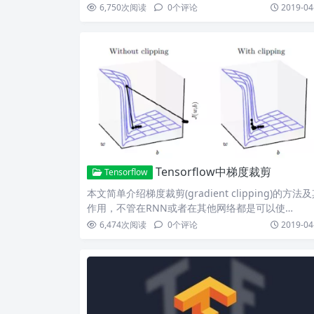
资…
6,750
次阅读
0
个评论
2019-04
Tensorflow中梯度裁剪
Tensorflow
本文简单介绍梯度裁剪(gradient clipping)的方法
作用，不管在RNN或者在其他网络都是可以使…
6,474
次阅读
0
个评论
2019-04