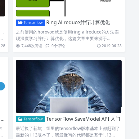
Ring Allreduce并行计算优化
Tensorflow
时，
之前使用的horovod就是使用ring allreduce的方法实
要
现深度学习并行计算优化，这篇文章主要来源于…
-28
7,448
次阅读
0
个评论
2019-06-28
念
TensorFlow SaveModel API 入门
Tensorflow
布
最近换了新坑，组里的tensorflow版本基本上都赶到了
算
最新的1.13版本了，我最近写的代码都是基于1.13…