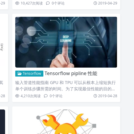
-29
10,427
次阅读
0
个评论
2019-04-29
Tensorflow pipline 性能
Tensorflow
及其
输入管道性能指南 GPU 和 TPU 可以从根本上缩短执行
单个训练步骤所需的时间。为了实现最佳性能的目的，
我们…
-28
4,210
次阅读
0
个评论
2019-04-28