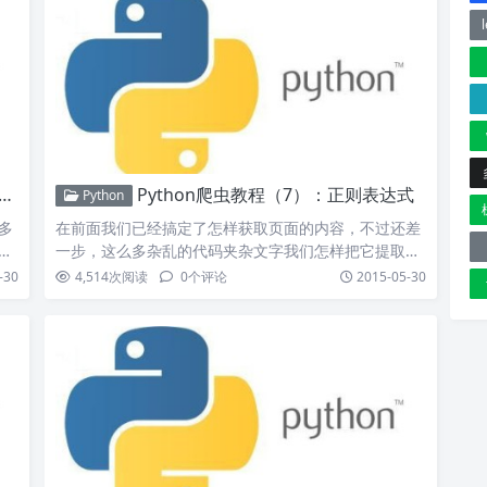
Python爬虫教程（7）：正则表达式
Python
多
在前面我们已经搞定了怎样获取页面的内容，不过还差
永
一步，这么多杂乱的代码夹杂文字我们怎样把它提取出
来整理呢？下面…
-30
4,514
次阅读
0
个评论
2015-05-30