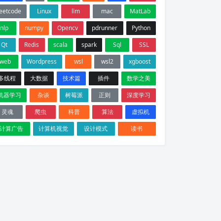
leetcode
Linux
llm
mac
MatLab
nlp
numpy
Opencv
pdrunner
Python
Qt
Redis
scala
spark
Sql
SSL
web
Wordpress
wsl
wsl2
xgboost
多线程
大数据
技术篇
插件
数学之美
机器学习
杂谈
树莓派
正则
深度学习
灵魂
爬虫
科普
算法
虚拟机
计算广告
计算机视觉
设计模式
读书