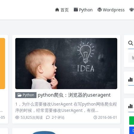
首页
Python
Wordpress
python爬虫：浏览器的useragent
Python
1，为什么需要修改UserAgent 在写python网络爬虫程
大
序的时候，经常需要修改UserAgent，有很…
-05
53,825
次阅读
2
个评论
2016-06-01