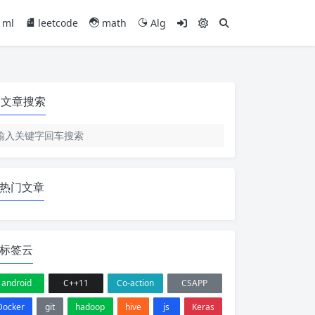
ml
leetcode
math
Alg
文章搜索
热门文章
标签云
android
C++11
Co-action
CSAPP
Docker
git
hadoop
hive
js
Keras