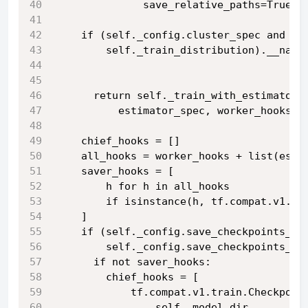
              save_relative_paths=True))
    if (self._config.cluster_spec and ty
        self._train_distribution).__name
                                        
                                        
      return self._train_with_estimator_
          estimator_spec, worker_hooks, 
    chief_hooks = []
    all_hooks = worker_hooks + list(esti
    saver_hooks = [
        h for h in all_hooks
        if isinstance(h, tf.compat.v1.tr
    ]
    if (self._config.save_checkpoints_se
        self._config.save_checkpoints_st
      if not saver_hooks:
        chief_hooks = [
            tf.compat.v1.train.Checkpoin
                self._model_dir,