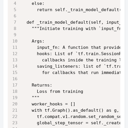
    else:
      return self._train_model_default(in
  def _train_model_default(self, input_fn
    """Initiate training with `input_fn`,
    Args:
      input_fn: A function that provides 
      hooks: List of `tf.train.SessionRun
        callbacks inside the training loo
      saving_listeners: list of `tf.train
        for callbacks that run immediatel
    Returns:
      Loss from training
    """
    worker_hooks = []
    with tf.Graph().as_default() as g, g.
      tf.compat.v1.random.set_random_seed
      global_step_tensor = self._create_a