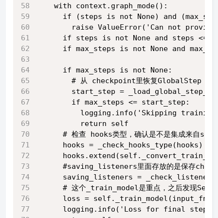
    with context.graph_mode():
      if (steps is not None) and (max_ste
        raise ValueError('Can not provide
      if steps is not None and steps <= 0
      if max_steps is not None and max_st
      if max_steps is not None:
        # 从 checkpoint里恢复GlobalStep
        start_step = _load_global_step_fr
        if max_steps <= start_step:
          logging.info('Skipping training
          return self
      # 检查 hooks类型，确认是不是集成来自sessi
      hooks = _check_hooks_type(hooks)
      hooks.extend(self._convert_train_st
      #saving_listeners里面存放的是保存checkp
      saving_listeners = _check_listeners
      # 这个_train_model是重点，之后发现Se
      loss = self._train_model(input_fn, 
      logging.info('Loss for final step: 