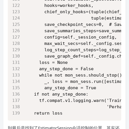
        hooks=worker_hooks,
        chief_only_hooks=(tuple(chief_ho
                          tuple(estimato
        save_checkpoint_secs=0,  # Savin
        save_summaries_steps=save_summar
        config=self._session_config,
        max_wait_secs=self._config.sessi
        log_step_count_steps=log_step_co
        save_graph_def=self._config.chec
      loss = None
      any_step_done = False
      while not mon_sess.should_stop():
        _, loss = mon_sess.run([estimato
        any_step_done = True
    if not any_step_done:
      tf.compat.v1.logging.warn('Trainin
                                'Perhaps
    return loss
到最后是找到了EstimatorSession会话控制的位置。其实还