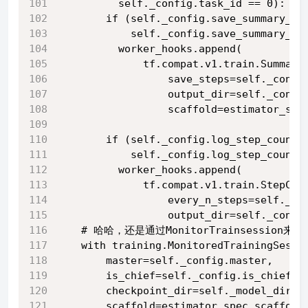
          self._config.task_id == 0):
        if (self._config.save_summary_st
            self._config.save_summary_st
          worker_hooks.append(
              tf.compat.v1.train.Summary
                  save_steps=self._confi
                  output_dir=self._confi
                  scaffold=estimator_spe
        if (self._config.log_step_count_
            self._config.log_step_count_
          worker_hooks.append(
              tf.compat.v1.train.StepCou
                  every_n_steps=self._co
                  output_dir=self._confi
    # 哈哈，还是通过MonitorTrainsession来控
    with training.MonitoredTrainingSessi
        master=self._config.master,
        is_chief=self._config.is_chief,
        checkpoint_dir=self._model_dir,
        scaffold=estimator_spec.scaffold