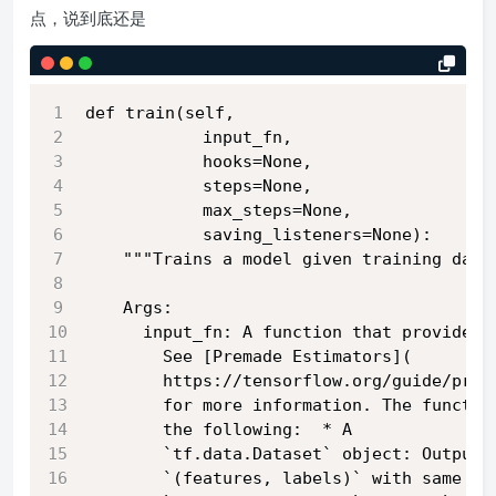
点，说到底还是
def train(self,
            input_fn,
            hooks=None,
            steps=None,
            max_steps=None,
            saving_listeners=None):
    """Trains a model given training data
    Args:
      input_fn: A function that provides 
        See [Premade Estimators](
        https://tensorflow.org/guide/prem
        for more information. The functio
        the following:  * A
        `tf.data.Dataset` object: Outputs
        `(features, labels)` with same co