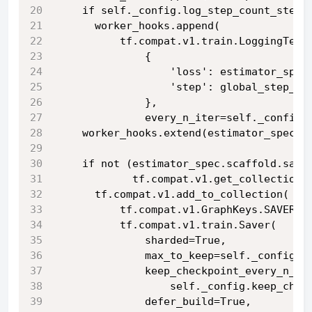
    if self._config.log_step_count_steps
      worker_hooks.append(
          tf.compat.v1.train.LoggingTens
              {
                  'loss': estimator_spec
                  'step': global_step_te
              },
              every_n_iter=self._config.
    worker_hooks.extend(estimator_spec.t
    if not (estimator_spec.scaffold.save
            tf.compat.v1.get_collection(
      tf.compat.v1.add_to_collection(
          tf.compat.v1.GraphKeys.SAVERS,
          tf.compat.v1.train.Saver(
              sharded=True,
              max_to_keep=self._config.k
              keep_checkpoint_every_n_ho
                  self._config.keep_chec
              defer_build=True,