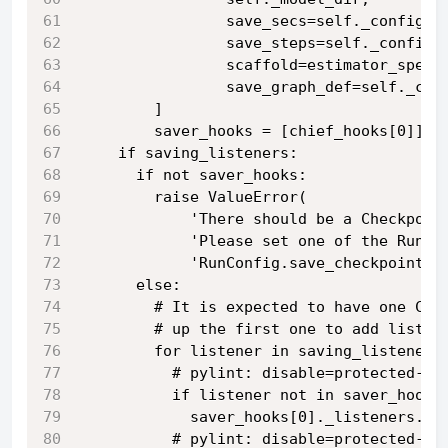
                save_secs=self._config.s
                save_steps=self._config.
                scaffold=estimator_spec.
                save_graph_def=self._con
        ]
        saver_hooks = [chief_hooks[0]]
    if saving_listeners:
      if not saver_hooks:
        raise ValueError(
            'There should be a Checkpoin
            'Please set one of the RunCo
            'RunConfig.save_checkpoints_
      else:
        # It is expected to have one Che
        # up the first one to add listen
        for listener in saving_listeners
          # pylint: disable=protected-ac
          if listener not in saver_hooks
            saver_hooks[0]._listeners.ap
          # pylint: disable=protected-ac