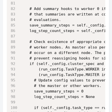
    # Add summary hooks to worker 0 if w
    # that summaries are written at corr
    # evaluations.
    save_summary_steps = self._config.sa
    log_step_count_steps = self._config.
    # Check existence of appropriate clu
    # worker nodes. As master also perfo
    # occur on a different node. The pre
    # prevent reassigning hooks for sing
    if (self._config.cluster_spec and se
        (run_config.TaskType.WORKER in s
        (run_config.TaskType.MASTER in s
      # Update config values to prevent 
      # the master or other workers.
      save_summary_steps = 0
      log_step_count_steps = None
      if (self._config.task_type == run_