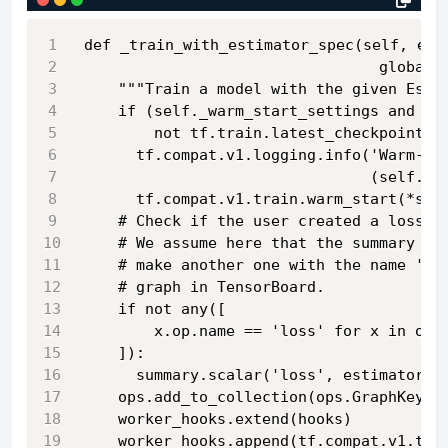
def _train_with_estimator_spec(self, est
                                 global_
    """Train a model with the given Esti
    if (self._warm_start_settings and
        not tf.train.latest_checkpoint(s
      tf.compat.v1.logging.info('Warm-st
                                (self._w
      tf.compat.v1.train.warm_start(*sel
    # Check if the user created a loss s
    # We assume here that the summary is
    # make another one with the name 'lo
    # graph in TensorBoard.
    if not any([
        x.op.name == 'loss' for x in ops
    ]):
      summary.scalar('loss', estimator_s
    ops.add_to_collection(ops.GraphKeys.
    worker_hooks.extend(hooks)
    worker_hooks.append(tf.compat.v1.tra