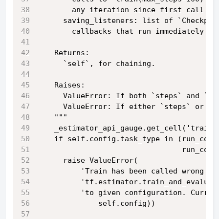
        any iteration since first call di
      saving_listeners: list of `Checkpoi
        callbacks that run immediately be
    Returns:
      `self`, for chaining.
    Raises:
      ValueError: If both `steps` and `ma
      ValueError: If either `steps` or `m
    """
    _estimator_api_gauge.get_cell('train'
    if self.config.task_type in (run_conf
                                 run_conf
      raise ValueError(
          'Train has been called wrong co
          'tf.estimator.train_and_evaluat
          'to given configuration. Curren
              self.config))