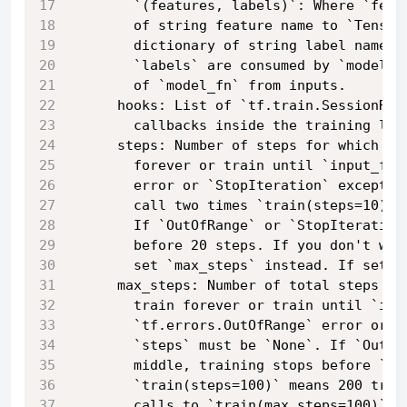
        `(features, labels)`: Where `feat
        of string feature name to `Tensor
        dictionary of string label name t
        `labels` are consumed by `model_f
        of `model_fn` from inputs.
      hooks: List of `tf.train.SessionRun
        callbacks inside the training loo
      steps: Number of steps for which to
        forever or train until `input_fn`
        error or `StopIteration` exceptio
        call two times `train(steps=10)` 
        If `OutOfRange` or `StopIteration
        before 20 steps. If you don't wan
        set `max_steps` instead. If set, 
      max_steps: Number of total steps fo
        train forever or train until `inp
        `tf.errors.OutOfRange` error or `
        `steps` must be `None`. If `OutOf
        middle, training stops before `ma
        `train(steps=100)` means 200 trai
        calls to `train(max_steps=100)` m