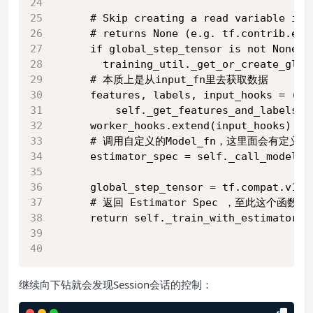
      # Skip creating a read variable if 
      # returns None (e.g. tf.contrib.est
      if global_step_tensor is not None:
        training_util._get_or_create_glob
      # 本质上是从input_fn里去获取数据
      features, labels, input_hooks = (
          self._get_features_and_labels_f
      worker_hooks.extend(input_hooks)
      # 调用自定义的Model_fn，这里面会有定
      estimator_spec = self._call_model_f
                                         
      global_step_tensor = tf.compat.v1.t
      # 返回 Estimator Spec ，至此这个函数
      return self._train_with_estimator_s
                                         
                                         
继续向下钻就会发现Session会话的控制：