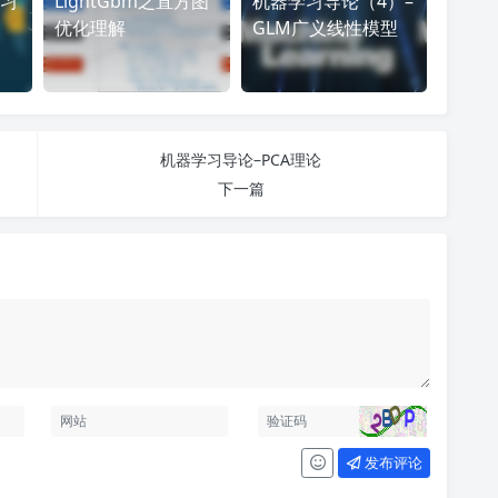
习
LightGbm之直方图
机器学习导论（4）–
优化理解
GLM广义线性模型
机器学习导论–PCA理论
下一篇
发布评论