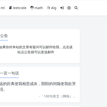
ml
leetcode
math
Alg
公告
如果你对本站的文章有疑问可以邮件给我，点击该
站点公告就可以发送邮件
一言一句话
远的距离使我相思成灰，阴阳的间隔使我欲哭
泪。
-「
100句美文（网络）
」