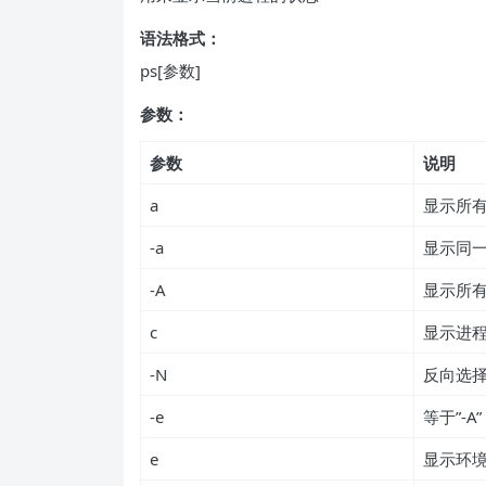
语法格式：
ps[参数]
参数：
参数
说明
a
显示所
-a
显示同
-A
显示所
c
显示进
-N
反向选
-e
等于”-A”
e
显示环