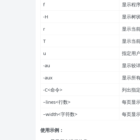
f
显示程
-H
显示树
r
显示当
T
显示当
u
指定用
-au
显示较
-aux
显示所
-C<命令>
列出指
–lines<行数>
每页显
–width<字符数>
每页显
使用示例：