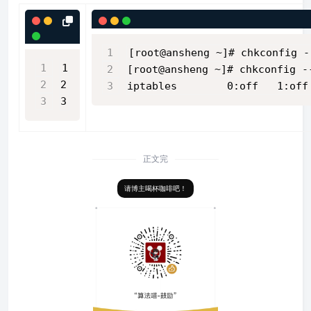
[root@ansheng ~]# chkconfig -
1
[root@ansheng ~]# chkconfig -
2
iptables        0:off   1:off
3
正文完
请博主喝杯咖啡吧！