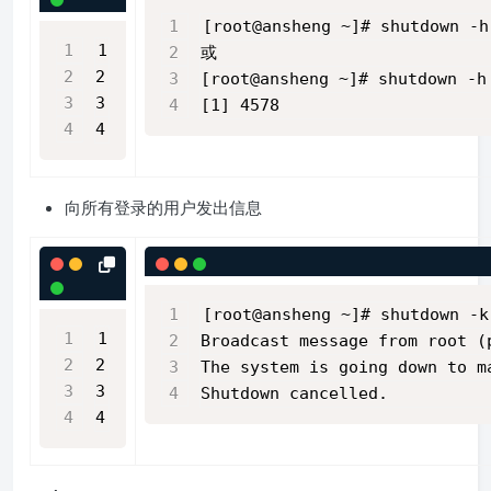
[root@ansheng ~]# shutdown -h
1
或
2
[root@ansheng ~]# shutdown -h
3
[1] 4578
4
向所有登录的用户发出信息
[root@ansheng ~]# shutdown -k
1
Broadcast message from root (
2
The system is going down to m
3
Shutdown cancelled.
4