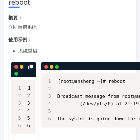
reboot
概要：
立即重启系统
使用示例：
系统重启
[root@ansheng ~]# reboot
1
2
Broadcast message from root@a
3
        (/dev/pts/0) at 21:19
4
5
The system is going down for 
6