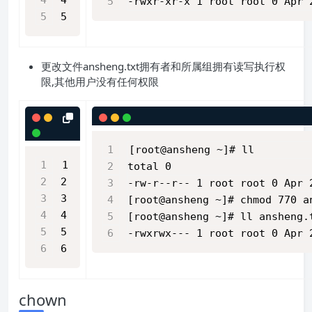
-rwxr-xr-x 1 root root 0 Apr 
5
更改文件ansheng.txt拥有者和所属组拥有读写执行权
限,其他用户没有任何权限
[root@ansheng ~]# ll
1
total 0
2
-rw-r--r-- 1 root root 0 Apr 
3
[root@ansheng ~]# chmod 770 a
4
[root@ansheng ~]# ll ansheng.
5
-rwxrwx--- 1 root root 0 Apr 
6
chown