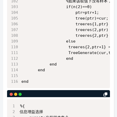
                   %如果该取值下没有
                   if(n(2)==0)
                       ptr=ptr+1;
                       tree(ptr)=cur;
                       treeres{1,ptr} = 
                       treeres(2,ptr) = 
                       treeres{2,ptr} = 
                   else
                    treeres{2,ptr+1} 
                    TreeGenerate(cur,ttm
                   end
            end
       end
end
%{
信息增益选择