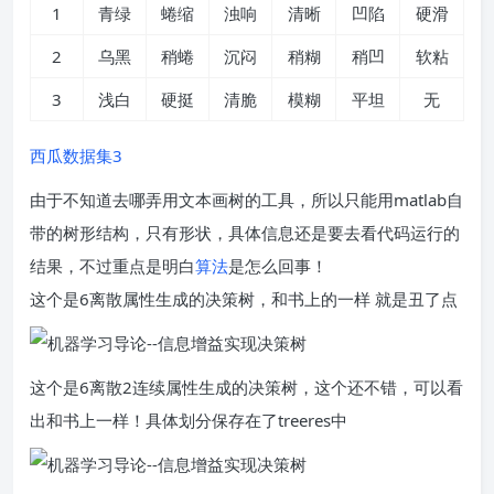
1
青绿
蜷缩
浊响
清晰
凹陷
硬滑
2
乌黑
稍蜷
沉闷
稍糊
稍凹
软粘
3
浅白
硬挺
清脆
模糊
平坦
无
西瓜数据集3
由于不知道去哪弄用文本画树的工具，所以只能用matlab自
带的树形结构，只有形状，具体信息还是要去看代码运行的
结果，不过重点是明白
算法
是怎么回事！
这个是6离散属性生成的决策树，和书上的一样 就是丑了点
这个是6离散2连续属性生成的决策树，这个还不错，可以看
出和书上一样！具体划分保存在了treeres中