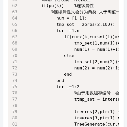
       if(pu(k))    %连续属性
           %连续属性只会分为两类 大于阀值一
             num = [1 1];
             tmp_set = zeros(2,100);
             for i=1:n
                if(curx(k,curset(i))>=th
                    tmp_set(1,num(1))=cu
                    num(1) = num(1)+1;
                else
                    tmp_set(2,num(2))=cu
                    num(2) = num(2)+1;
                end
             end
             for i=1:2
                    %由于用数组存编号
                    ttmp_set = intersect
                    treeres{2,ptr+1} =
                    treeres{3,ptr+1} =
                    TreeGenerate(cur,ttm