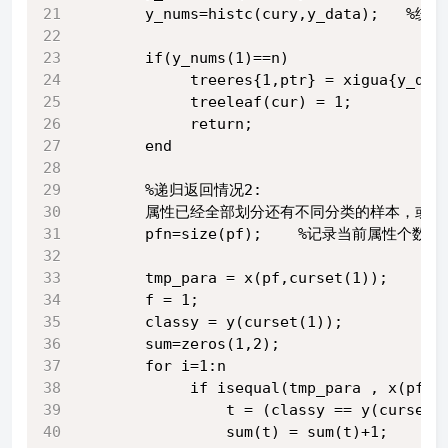
       y_nums=histc(cury,y_data);  
       if(y_nums(1)==n) 
            treeres{1,ptr} = xigua{y_dat
            treeleaf(cur) = 1;
            return;
       end
       %递归返回情况2:
       属性已经全部划分还有不同分类的样本，或
       pfn=size(pf);    %记录当前属性个数
       tmp_para = x(pf,curset(1));
       f = 1;
       classy = y(curset(1));
       sum=zeros(1,2);
       for i=1:n
            if isequal(tmp_para , x(pf,c
                t = (classy == y(curset(
                sum(t) = sum(t)+1;