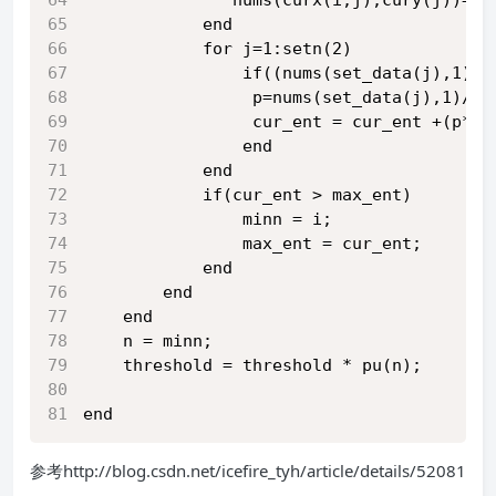
            end
            for j=1:setn(2)
                if((nums(set_data(j),1)+n
                 p=nums(set_data(j),1)/(n
                 cur_ent = cur_ent +(p*lo
                end
            end
            if(cur_ent > max_ent)
                minn = i;
                max_ent = cur_ent;
            end
        end
    end
    n = minn;
    threshold = threshold * pu(n);
end
参考http://blog.csdn.net/icefire_tyh/article/details/52081