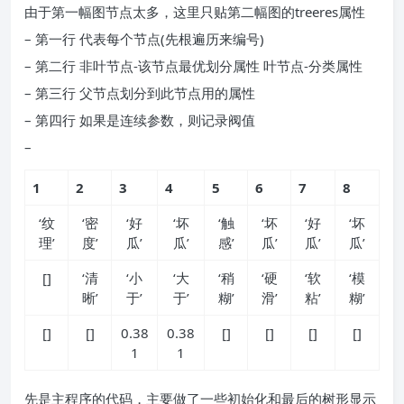
由于第一幅图节点太多，这里只贴第二幅图的treeres属性
– 第一行 代表每个节点(先根遍历来编号)
– 第二行 非叶节点-该节点最优划分属性 叶节点-分类属性
– 第三行 父节点划分到此节点用的属性
– 第四行 如果是连续参数，则记录阀值
–
1
2
3
4
5
6
7
8
‘纹
‘密
‘好
‘坏
‘触
‘坏
‘好
‘坏
理’
度’
瓜’
瓜’
感’
瓜’
瓜’
瓜’
[]
‘清
‘小
‘大
‘稍
‘硬
‘软
‘模
晰’
于’
于’
糊’
滑’
粘’
糊’
[]
[]
0.38
0.38
[]
[]
[]
[]
1
1
先是主程序的代码，主要做了一些初始化和最后的树形显示