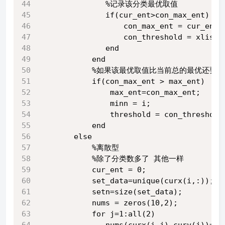
               %记录该分类最优取值
               if(cur_ent>con_max_ent)
                   con_max_ent = cur_ent;
                   con_threshold = xlist(
               end
            end
            %如果该最优取值比当前总的最优还要
            if(con_max_ent > max_ent)
                max_ent=con_max_ent;
                minn = i;
                threshold = con_threshold
            end
        else
            %离散型
            %除了分类数多了 其他一样
            cur_ent = 0; 
            set_data=unique(curx(i,:));
            setn=size(set_data);
            nums = zeros(10,2);
            for j=1:all(2)
               nums(curx(i,j),cury(j))=nu