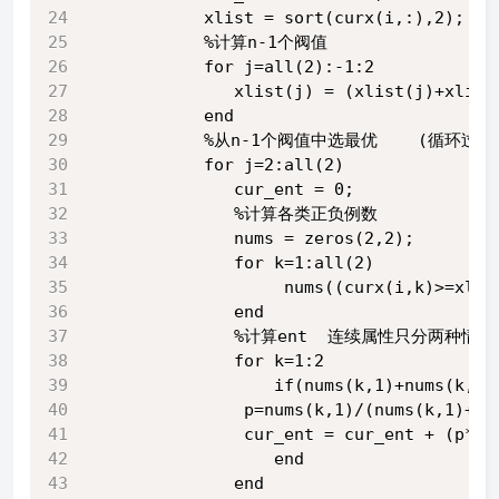
            xlist = sort(curx(i,:),2);
            %计算n-1个阀值
            for j=all(2):-1:2
               xlist(j) = (xlist(j)+xlist
            end
            %从n-1个阀值中选最优    (循
            for j=2:all(2)
               cur_ent = 0; 
               %计算各类正负例数
               nums = zeros(2,2);
               for k=1:all(2)
                    nums((curx(i,k)>=xlis
               end
               %计算ent  连续属性只分两种情况
               for k=1:2
                   if(nums(k,1)+nums(k,2)
                p=nums(k,1)/(nums(k,1)+nu
                cur_ent = cur_ent + (p*lo
                   end
               end