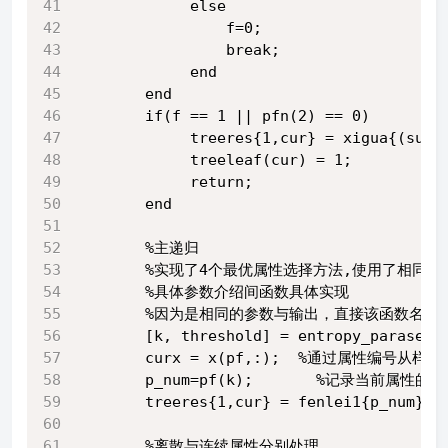
            else
                f=0;
                break;
            end
       end
       if(f == 1 || pfn(2) == 0) 
            treeres{1,cur} = xigua{(sum(
            treeleaf(cur) = 1;
            return;
       end
       %主递归
       %实现了4个最优属性选择方法,使用了相
       %具体参数介绍间函数具体实现
       %因为是相同的参数与输出，直接该函数名就
       [k, threshold] = entropy_parasele
       curx = x(pf,:);  %通过属性编
       p_num=pf(k);       %记录当前属性的
       treeres{1,cur} = fenlei1{p_n
       %离散与连续属性分别处理