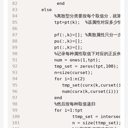
             end
       else
            %离散型分类要按每个取值分，就
            tpt=pt(k);  %该属性对应多少情况
            pf(:,k)=[]; %离散属性只分
            pu(:,k)=[];
            pt(:,k)=[];
            %记录每种属性取值下对应的正反例各
            num = ones(1,tpt);
            tmp_set = zeros(tpt,100);
            n=size(curset);
            for i=1:n(2)             
               tmp_set(curx(k,curset(i))
               num(curx(k,curset(i))) = 
            end
            %然后按每种取值递归
            for i=1:tpt
                   ttmp_set = intersect(
                   n = size(ttmp_set);