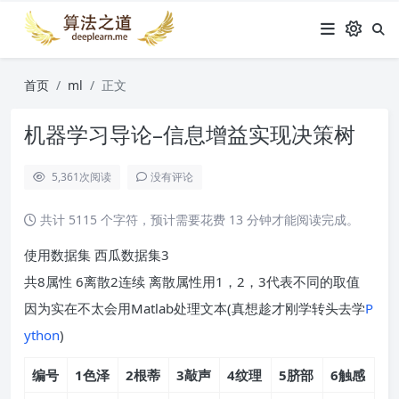
首页
ml
正文
机器学习导论–信息增益实现决策树
5,361
次阅读
没有评论
共计 5115 个字符，预计需要花费 13 分钟才能阅读完成。
使用数据集 西瓜数据集3
共8属性 6离散2连续 离散属性用1，2，3代表不同的取值
因为实在不太会用Matlab处理文本(真想趁才刚学转头去学
P
ython
)
编号
1色泽
2根蒂
3敲声
4纹理
5脐部
6触感