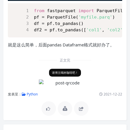
from
 fastparquet 
import
 ParquetFile
pf = ParquetFile(
'myfile.parq'
)
df = pf.to_pandas()
df2 = pf.to_pandas([
'col1'
, 
'col2'
],
就是这么简单，后面pandas Dataframe格式就好办了。
正文完
请博主喝杯咖啡吧！
发表至：
Python
2021-12-22