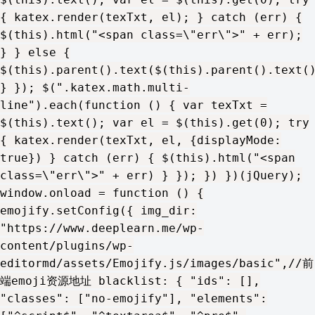
{ katex.render(texTxt, el); } catch (err) {
$(this).html("<span class=\"err\">" + err);
} } else {
$(this).parent().text($(this).parent().text(
} }); $(".katex.math.multi-
line").each(function () { var texTxt =
$(this).text(); var el = $(this).get(0); try
{ katex.render(texTxt, el, {displayMode:
true}) } catch (err) { $(this).html("<span
class=\"err\">" + err) } }); }) })(jQuery);
window.onload = function () {
emojify.setConfig({ img_dir:
"https://www.deeplearn.me/wp-
content/plugins/wp-
editormd/assets/Emojify.js/images/basic",//前
端emoji资源地址 blacklist: { "ids": [],
"classes": ["no-emojify"], "elements":