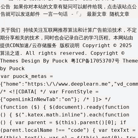
公告 如果你对本站的文章有疑问可以邮件给我，点击该站点公
告就可以发送邮件 一言一句话 -「」 最新文章 随机文章
关于我们 持续关注互联网推荐算法和计算广告前沿技术，不定
期分享相关的技术，同时也会记录自己的学习历程。本网站由
提供CDN加速/云存储服务 版权说明 Copyright © 2025
算法之道. All rights reserved. Copyright ©
Themes Design By Puock 粤ICP备17053707号 Theme
by Puock
var puock_metas =
{"home":"https:\/\/www.deeplearn.me","vd_com
/* <![CDATA[ */ var FrontStyle =
{"openLinkInNewTab":"on"}; /* ]]> */
(function ($) { $(document).ready(function
() { $(".katex.math.inline").each(function
() { var parent = $(this).parent()[0]; if
(parent.localName !== "code") { var texTxt =
$(this).text(); var el = $(this).get(0); try