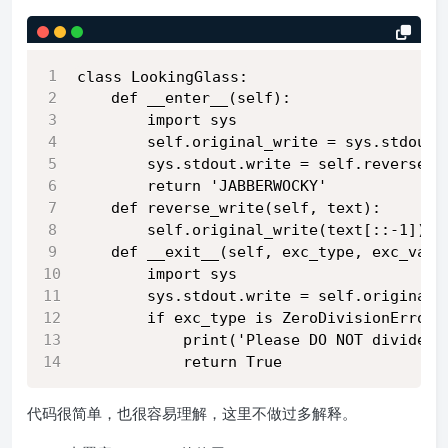
class LookingGlass:
    def __enter__(self):
        import sys
        self.original_write = sys.stdout.
        sys.stdout.write = self.reverse_w
        return 'JABBERWOCKY'
    def reverse_write(self, text):
        self.original_write(text[::-1])
    def __exit__(self, exc_type, exc_valu
        import sys
        sys.stdout.write = self.original_
        if exc_type is ZeroDivisionError:
            print('Please DO NOT divide b
            return True
代码很简单，也很容易理解，这里不做过多解释。