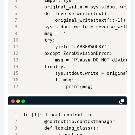
		import sys
		original_write = sys.stdout.write
		def reverse_write(text):
			original_write(text[::-1])
		sys.stdout.write = reverse_write
		msg = ''
		try:
			yield 'JABBERWOCKY'
		except ZeroDivisionError:
			msg = 'Please DO NOT divide 
		finally:
			sys.stdout.write = original_w
			if msg:
				print(msg)
In [1]: import contextlib
        @contextlib.contextmanager 
        def looking_glass(): 
             import sys 