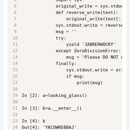
             original_write = sys.stdout.
             def reverse_write(text): 
                 original_write(text[::-1
             sys.stdout.write = reverse_w
             msg = '' 
             try: 
                 yield 'JABBERWOCKY' 
             except ZeroDivisionError: 
                 msg = 'Please DO NOT div
             finally: 
                 sys.stdout.write = origi
                 if msg: 
                     print(msg)          
In [2]: a=looking_glass()                
In [3]: b=a.__enter__()                  
In [4]: b                                
Out[4]: 'YKCOWREBBAJ'