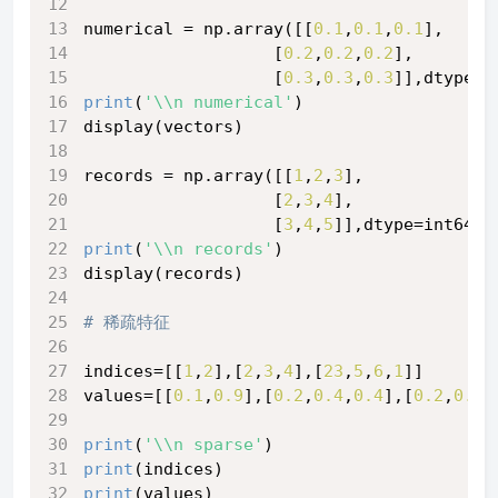
numerical = np.array([[
0.1
,
0.1
,
0.1
],
                   [
0.2
,
0.2
,
0.2
],
                   [
0.3
,
0.3
,
0.3
]],dtype=f
print
(
'\\n numerical'
)
display(vectors)
records = np.array([[
1
,
2
,
3
],
                   [
2
,
3
,
4
],
                   [
3
,
4
,
5
]],dtype=int64)
print
(
'\\n records'
)
display(records)
# 稀疏特征
indices=[[
1
,
2
],[
2
,
3
,
4
],[
23
,
5
,
6
,
1
]]
values=[[
0.1
,
0.9
],[
0.2
,
0.4
,
0.4
],[
0.2
,
0.4
,
print
(
'\\n sparse'
)
print
(indices)
print
(values)