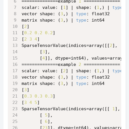
==============example 
1
 ==============
scalar: value: [
1
] | shape: (
1
,) | 
type
: 
vector shape: (
3
,) | 
type
: float32
matrix shape: (
3
,) | 
type
: int64
[
2
]
[
0.2
0.2
0.2
]
[
2
3
4
]
SparseTensorValue(indices=array([[
2
],
       [
3
],
       [
4
]], dtype=int64), values=array([
==============example 
2
 ==============
scalar: value: [
2
] | shape: (
1
,) | 
type
: 
vector shape: (
3
,) | 
type
: float32
matrix shape: (
3
,) | 
type
: int64
[
3
]
[
0.3
0.3
0.3
]
[
3
4
5
]
SparseTensorValue(indices=array([[ 
1
],
       [ 
5
],
       [ 
6
],
       [
23
]], dtype=int64), values=array(