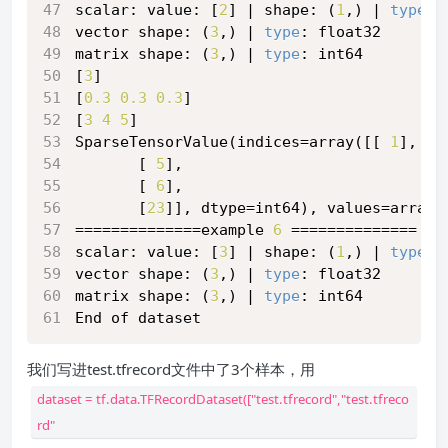
scalar: value: [
2
] | shape: (
1
,) | 
type
: 
vector shape: (
3
,) | 
type
: float32
matrix shape: (
3
,) | 
type
: int64
[
3
]
[
0.3
0.3
0.3
]
[
3
4
5
]
SparseTensorValue(indices=array([[ 
1
],
       [ 
5
],
       [ 
6
],
       [
23
]], dtype=int64), values=array(
==============example 
6
 ==============
scalar: value: [
3
] | shape: (
1
,) | 
type
: 
vector shape: (
3
,) | 
type
: float32
matrix shape: (
3
,) | 
type
: int64
End of dataset
我们写进test.tfrecord文件中了3个样本，用
dataset = tf.data.TFRecordDataset(["test.tfrecord","test.tfreco
rd"