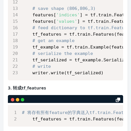
# save shape (806,806,3)
    features[
'indices'
] = tf.train.Featur
    features[
'values'
] = tf.train.Feature
# feed dictionary to tf.train.Feature
    tf_features = tf.train.Features(featu
# get an example
    tf_example = tf.train.Example(feature
# serialize the example
    tf_serialized = tf_example.SerializeT
# write
    writer.write(tf_serialized)
3. 转成tf_features
# 将存有所有feature的字典送入tf.train.Featur
    tf_features = tf.train.Features(featu