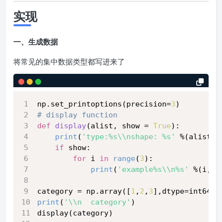
实现
一、生成数据
将常见的集中数据类型都写进来了
np.set_printoptions(precision=
3
)
# display function
def
display
(
alist, show = 
True
):
print
(
'type:%s\\nshape: %s'
 %(alist[
0
if
 show:
for
 i 
in
range
(
3
):
print
(
'example%s\\n%s'
 %(i,al
category = np.array([
1
,
2
,
3
],dtype=int64)
print
(
'\\n  category'
)
display(category)