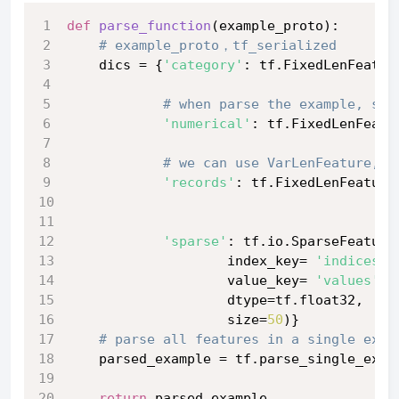
def
parse_function
(
example_proto
):
# example_proto，tf_serialized
    dics = {
'category'
: tf.FixedLenFeatur
# when parse the example, sha
'numerical'
: tf.FixedLenFeatu
# we can use VarLenFeature, b
'records'
: tf.FixedLenFeature
'sparse'
: tf.io.SparseFeature
                    index_key= 
'indices'
,
                    value_key= 
'values'
,
                    dtype=tf.float32,
                    size=
50
)}
# parse all features in a single exam
    parsed_example = tf.parse_single_exam
return
 parsed_example