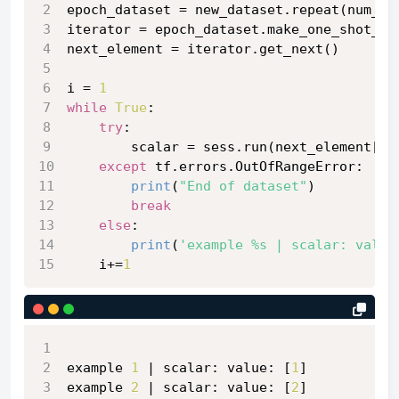
epoch_dataset = new_dataset.repeat(num_ep
iterator = epoch_dataset.make_one_shot_it
next_element = iterator.get_next()
i = 
1
while
True
:
try
:
        scalar = sess.run(next_element[
'c
except
 tf.errors.OutOfRangeError:
print
(
"End of dataset"
)
break
else
:
print
(
'example %s | scalar: value
    i+=
1
example 
1
 | scalar: value: [
1
]
example 
2
 | scalar: value: [
2
]