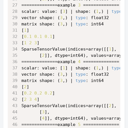
==============example 
3
 ==============
scalar: value: [
3
] | shape: (
1
,) | 
type
: 
vector shape: (
3
,) | 
type
: float32
matrix shape: (
3
,) | 
type
: int64
[
1
]
[
0.1
0.1
0.1
]
[
1
2
3
]
SparseTensorValue(indices=array([[
1
],
       [
2
]], dtype=int64), values=array([
==============example 
4
 ==============
scalar: value: [
1
] | shape: (
1
,) | 
type
: 
vector shape: (
3
,) | 
type
: float32
matrix shape: (
3
,) | 
type
: int64
[
2
]
[
0.2
0.2
0.2
]
[
2
3
4
]
SparseTensorValue(indices=array([[
2
],
       [
3
],
       [
4
]], dtype=int64), values=array([
==============example 
5
 ==============