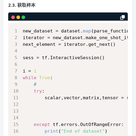
2.3. 获取样本
new_dataset = dataset.
map
(parse_function)
iterator = new_dataset.make_one_shot_iter
next_element = iterator.get_next()
sess = tf.InteractiveSession()
i = 
1
while
True
:
# 
try
:
        scalar,vector,matrix,tensor = ses
                                         
                                         
                                         
except
 tf.errors.OutOfRangeError:
print
(
"End of dataset"
)