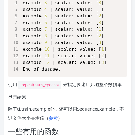
example 
3
 | scalar: value: [
3
]
example 
4
 | scalar: value: [
1
]
example 
5
 | scalar: value: [
2
]
example 
6
 | scalar: value: [
3
]
example 
7
 | scalar: value: [
1
]
example 
8
 | scalar: value: [
2
]
example 
9
 | scalar: value: [
3
]
example 
10
 | scalar: value: [
1
]
example 
11
 | scalar: value: [
2
]
example 
12
 | scalar: value: [
3
]
End of dataset
使用
来指定要遍历几遍整个数据集
.repeat(num_epochs)
显示结果
除了tf.train.example外，还可以用SequenceExample，不
过文件大小会增倍（
参考
）
一些有用的函数