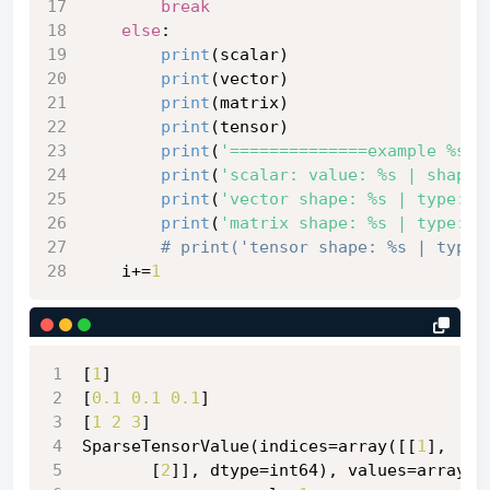
break
else
:
print
(scalar)
print
(vector)
print
(matrix)
print
(tensor)
print
(
'==============example %s =
print
(
'scalar: value: %s | shape:
print
(
'vector shape: %s | type: %
print
(
'matrix shape: %s | type: %
# print('tensor shape: %s | type:
    i+=
1
[
1
]
[
0.1
0.1
0.1
]
[
1
2
3
]
SparseTensorValue(indices=array([[
1
],
       [
2
]], dtype=int64), values=array([