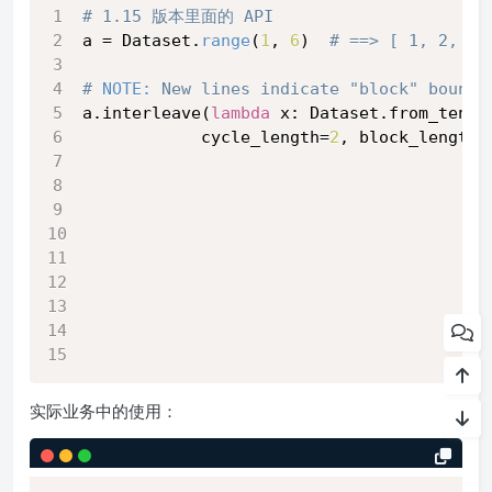
# 1.15 版本里面的 API 
a = Dataset.
range
(
1
, 
6
)  
# ==> [ 1, 2, 3,
# 
NOTE:
 New lines indicate "block" bounda
a.interleave(
lambda
 x: Dataset.from_tenso
            cycle_length=
2
, block_length=
                                         
实际业务中的使用：