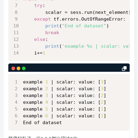
try
:
        scalar = sess.run(next_element[
'c
except
 tf.errors.OutOfRangeError:
print
(
"End of dataset"
)
break
else
:
print
(
'example %s | scalar: value
    i+=
1
example 
1
 | scalar: value: [
3
]
example 
2
 | scalar: value: [
3
]
example 
3
 | scalar: value: [
2
]
example 
4
 | scalar: value: [
2
]
example 
5
 | scalar: value: [
1
]
example 
6
 | scalar: value: [
1
]
End of dataset