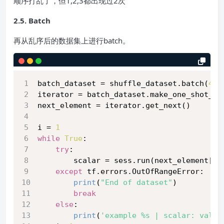
顺序打乱了，但1,2,3都出现过2次
2.5. Batch
再从乱序后的数据集上进行batch。
batch_dataset = shuffle_dataset.batch(
4
)
iterator = batch_dataset.make_one_shot_it
next_element = iterator.get_next()
i = 
1
while
True
:
try
:
        scalar = sess.run(next_element[
'c
except
 tf.errors.OutOfRangeError:
print
(
"End of dataset"
)
break
else
:
print
(
'example %s | scalar: value