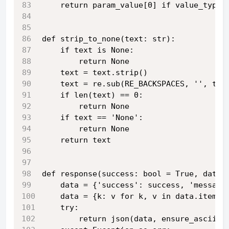
    return param_value[0] if value_type 
def strip_to_none(text: str):
    if text is None:
        return None
    text = text.strip()
    text = re.sub(RE_BACKSPACES, '', tex
    if len(text) == 0:
        return None
    if text == 'None':
        return None
    return text
def response(success: bool = True, data=
    data = {'success': success, 'message
    data = {k: v for k, v in data.items(
    try:
        return json(data, ensure_ascii=F