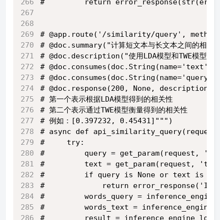
#         return error_response(str(err)
# @app.route('/similarity/query', method
# @doc.summary("计算短文本与长文本之间的相关性
# @doc.description("使用LDA模型和TWE
# @doc.consumes(doc.String(name='text',
# @doc.consumes(doc.String(name='query'
# @doc.response(200, None, descript
# 第一个表示根据LDA模型得到的相关性
# 第二个表示通过TWE模型衡量得到的相关性
# 例如：[0.397232, 0.45431]""")
# async def api_similarity_query(request
#     try:
#         query = get_param(request, 'qu
#         text = get_param(request, 'tex
#         if query is None or text is No
#             return error_response('Inv
#         words_query = inference_engine
#         words_text = inference_engine_
#         result = inference_engine_lda.