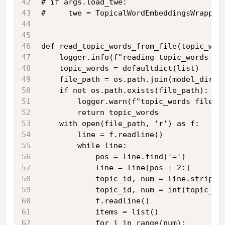
# if args.load_twe:
#     twe = TopicalWordEmbeddingsWrapper
def read_topic_words_from_file(topic_wor
    logger.info(f"reading topic_words fr
    topic_words = defaultdict(list)
    file_path = os.path.join(model_dir, 
    if not os.path.exists(file_path):
        logger.warn(f"topic_words file n
        return topic_words
    with open(file_path, 'r') as f:
        line = f.readline()
        while line:
            pos = line.find('=')
            line = line[pos + 2:]
            topic_id, num = line.strip()
            topic_id, num = int(topic_id
            f.readline()
            items = list()
            for i in range(num):