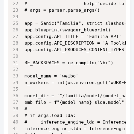
#                     help="decide to  l
# args = parser.parse_args()
app = Sanic("Familia", strict_slashes=Tr
app.blueprint(swagger_blueprint)
app.config.API_TITLE = 'Familia API'
app.config.API_DESCRIPTION = 'A Toolkit 
app.config.API_PRODUCES_CONTENT_TYPES = 
RE_BACKSPACES = re.compile("\b+")
model_name = 'weibo'
n_workers = int(os.environ.get('WORKERS'
model_dir = f"/familia/model/{model_name
emb_file = f"{model_name}_slda.model"
#
# if args.load_lda:
#     inference_engine_lda = InferenceEn
inference_engine_slda = InferenceEngineW