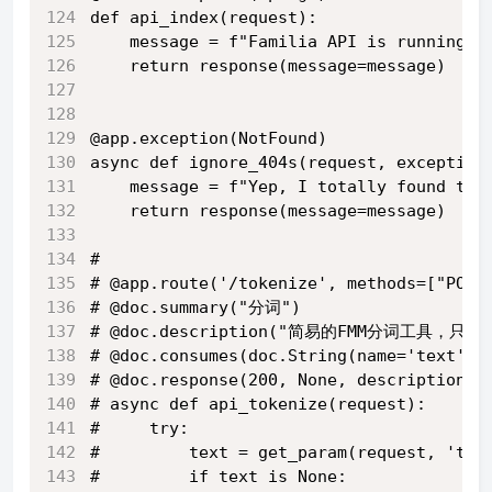
def api_index(request):
    message = f"Familia API is running, 
    return response(message=message)
@app.exception(NotFound)
async def ignore_404s(request, exception
    message = f"Yep, I totally found the
    return response(message=message)
#
# @app.route('/tokenize', methods=["POST
# @doc.summary("分词")
# @doc.description("简易的FMM分词工具
# @doc.consumes(doc.String(name='text',
# @doc.response(200, None, descri
# async def api_tokenize(request):
#     try:
#         text = get_param(request, 'tex
#         if text is None: