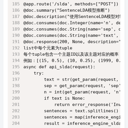
@app.route('/slda', methods=["POST"])
@doc.summary("SentenceLDA模型推断")
@doc.description("使用SentenceLDA模
@doc.consumes(doc.Integer(name='n', des
@doc.consumes(doc.String(name='sep',
@doc.consumes(doc.String(name='text', d
@doc.response(200, None, descript
list中每个元素为tuple
每个tuple包含一个主题ID以及该主题对应的概率，
例如：[(15, 0.5), (10, 0.25), (1999, 0.25
async def api_slda(request):
    try:
        text = str(get_param(request, 't
        sep = get_param(request, 'sep')
        n = int(get_param(request, 'n', 
        if text is None:
            return error_response('Inval
        sentences = text.splitlines() if
        sentences = map(inference_engine
        result = inference_engine_slda.s