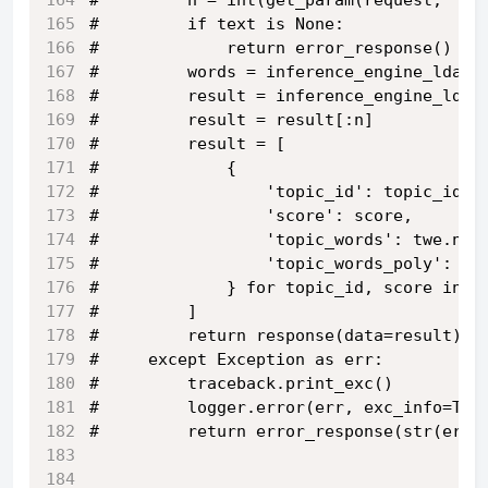
#         n = int(get_param(request, 'n'
#         if text is None:
#             return error_response()
#         words = inference_engine_lda.t
#         result = inference_engine_lda.
#         result = result[:n]
#         result = [
#             {
#                 'topic_id': topic_id,
#                 'score': score,
#                 'topic_words': twe.nea
#                 'topic_words_poly': ld
#             } for topic_id, score in r
#         ]
#         return response(data=result)
#     except Exception as err:
#         traceback.print_exc()
#         logger.error(err, exc_info=Tru
#         return error_response(str(err)