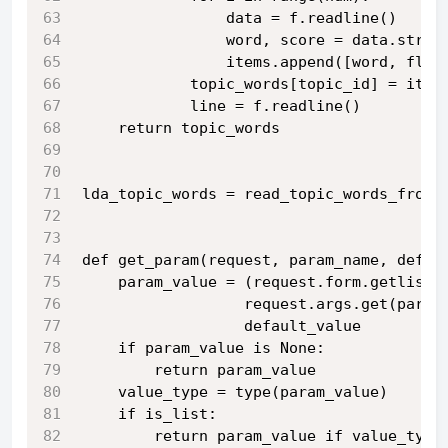
                data = f.readline()
                word, score = data.strip
                items.append([word, floa
            topic_words[topic_id] = item
            line = f.readline()
    return topic_words
lda_topic_words = read_topic_words_from_
def get_param(request, param_name, defau
    param_value = (request.form.getlist(
                  request.args.get(param
                  default_value
    if param_value is None:
        return param_value
    value_type = type(param_value)
    if is_list:
        return param_value if value_type