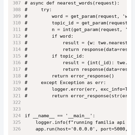
# async def nearest_words(request):
#     try:
#         word = get_param(request, 'wor
#         topic_id = get_param(request, 
#         n = int(get_param(request, 'n'
#         if word:
#             result = {w: twe.nearest_w
#             return response(data=resul
#         if topic_id:
#             result = {int(_id): twe.ne
#             return response(data=resul
#         return error_response()
#     except Exception as err:
#         logger.error(err, exc_info=Tru
#         return error_response(str(err)
if __name__ == '__main__':
    logger.info(f"running familia api wi
    app.run(host='0.0.0.0', port=5000, w