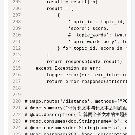
        result = result[:n]
        result = [
            {
                'topic_id': topic_id,
                'score': score,
                # 'topic_words': twe.nea
                'topic_words_poly': lda_
            } for topic_id, score in res
        ]
        return response(data=result)
    except Exception as err:
        logger.error(err, exc_info=True)
        return error_response(str(err))
# @app.route('/distance', methods=["POST
# @doc.summary("计算长文本与长文本之间的距离"
# @doc.description("计算两个长文本的主题分布之间
# @doc.consumes(doc.String(name='b', de
# @doc.consumes(doc.String(name='a', de
# @doc.response(200, None, descript