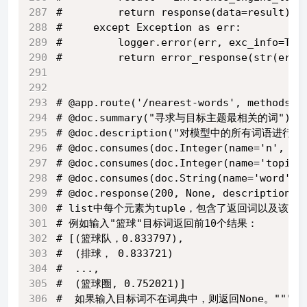
#         return response(data=result)
#     except Exception as err:
#         logger.error(err, exc_info=Tru
#         return error_response(str(err)
# @app.route('/nearest-words', methods=[
# @doc.summary("寻求与目标主题最相关的词")
# @doc.description("对模型中的所有词语进
# @doc.consumes(doc.Integer(name='n', d
# @doc.consumes(doc.Integer(name='
# @doc.consumes(doc.String(name='w
# @doc.response(200, None, descripti
# list中每个元素为tuple，包含了返回词以及该
# 例如输入"篮球"目标词返回前10个结果：
# [(篮球队，0.833797),
#  (排球， 0.833721)
#  ...,
#  (篮球圈, 0.752021)]
#  如果输入目标词不在词典中，则返回None。""")