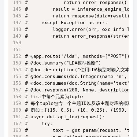
#             return error_response()
#         result = inference_engine_lda.
#         return response(data=result)
#     except Exception as err:
#         logger.error(err, exc_info=Tru
#         return error_response(str(err)
# @app.route('/lda', methods=["POST"])
# @doc.summary("LDA模型推断")
# @doc.description("使用LDA模型对输入文
# @doc.consumes(doc.Integer(name='n', d
# @doc.consumes(doc.String(name='text',
# @doc.response(200, None, descri
# list中每个元素为tuple
# 每个tuple包含一个主题ID以及该主题对应的概
# 例如：[(15, 0.5), (10, 0.25), (1999, 0.
# async def api_lda(request):
#     try:
#         text = get_param(request, 'tex