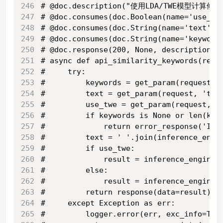
# @doc.description("使用LDA/TWE模型计
# @doc.consumes(doc.Boolean(name='use
# @doc.consumes(doc.String(name='text',
# @doc.consumes(doc.String(name='keywo
# @doc.response(200, None, descri
# async def api_similarity_keywords(requ
#     try:
#         keywords = get_param(request, 
#         text = get_param(request, 'tex
#         use_twe = get_param(request, '
#         if keywords is None or len(key
#             return error_response('Inv
#         text = ' '.join(inference_engi
#         if use_twe:
#             result = inference_engine_
#         else:
#             result = inference_engine_
#         return response(data=result)
#     except Exception as err:
#         logger.error(err, exc_info=Tru