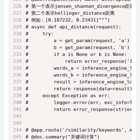
# 第一个表示jensen_shannon_divergence距离
# 第二个表示hellinger_distance距离
# 例如：[0.187232, 0.23431]""")
# async def api_distance(request):
#     try:
#         a = get_param(request, 'a')
#         b = get_param(request, 'b')
#         if a is None or b is None:
#             return error_response('Inv
#         words_a = inference_engine_lda
#         words_b = inference_engine_lda
#         result = inference_engine_lda.
#         return response(data=result)
#     except Exception as err:
#         logger.error(err, exc_info=Tru
#         return error_response(str(err)
# @app.route('/similarity/keywords', met
# @doc.summary("关键词计算")