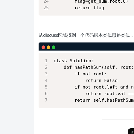
        flag=get_sum(root,0)
        return flag
从discuss区域找到一个代码脚本类似思路类
class Solution:
    def hasPathSum(self, root:
        if not root:
            return False
        if not root.left and n
            return root.val ==
        return self.hasPathSum
请