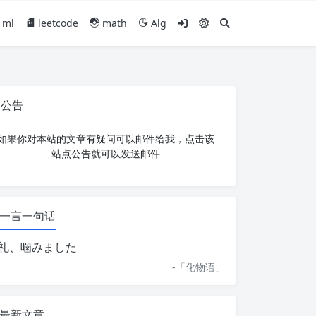
ml
leetcode
math
Alg
公告
如果你对本站的文章有疑问可以邮件给我，点击该
站点公告就可以发送邮件
一言一句话
礼、噛みました
-「
化物语
」
最新文章