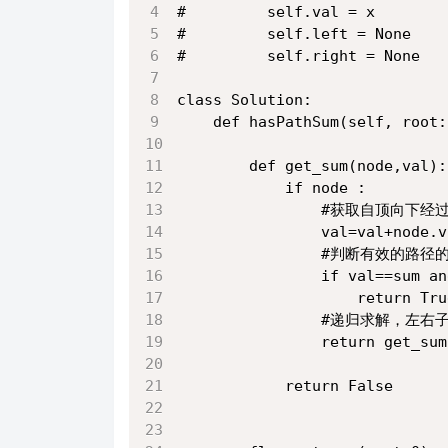
#         self.val = x
#         self.left = None
#         self.right = None
class Solution:
    def hasPathSum(self, root:
        def get_sum(node,val):
            if node :
                #获取自顶向
                val=val+node.v
                #判断有效
                if val==sum an
                    return Tru
                #递归求
                return get_sum
            return False