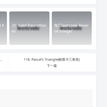
d A
20. Valid Parenthes
每日leetcode-Rever
es
se Integer
m Depth of Binary Tree(二叉树最小深度)
118. Pascal’s Triangle(帕斯卡三角形)
下一篇