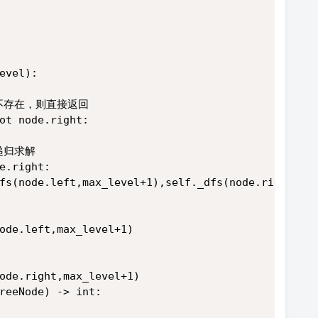
evel):
都不存在，则直接返回
ot node.right: 
递归求解
e.right:
fs(node.left,max_level+1),self._dfs(node.right,ma
ode.left,max_level+1)
ode.right,max_level+1)
reeNode) -> int: