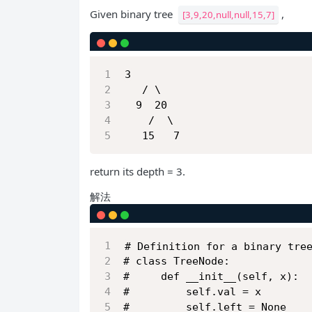
Given binary tree
,
[3,9,20,null,null,15,7]
3
   / \
  9  20
    /  \
   15   7
return its depth = 3.
解法
# Definition for a binary tre
# class TreeNode:
#     def __init__(self, x):
#         self.val = x
#         self.left = None