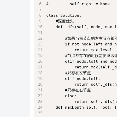
#         self.right = None
class Solution:
    #深度优先
    def _dfs(self, node, max_l
        #如果当前节点的左右节点
        if not node.left and n
            return max_level
        #节点都存在的时候需要继续
        elif node.left and nod
            return max(self._d
        #只存在左节点
        elif node.left:
            return self._dfs(n
        #只存在右节点
        else:
            return self._dfs(n
    def maxDepth(self, root: T