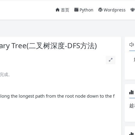
首页
Python
Wordpress
Binary Tree(二叉树深度-DFS方法)
读完成。
ong the longest path from the root node down to the f
趁