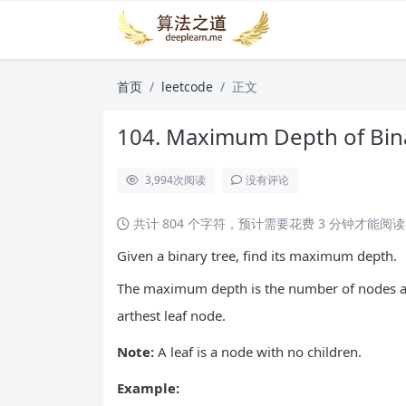
首页
leetcode
正文
104. Maximum Depth of 
3,994
次阅读
没有评论
共计 804 个字符，预计需要花费 3 分钟才能阅
Given a binary tree, find its maximum depth.
The maximum depth is the number of nodes al
arthest leaf node.
Note:
A leaf is a node with no children.
Example: