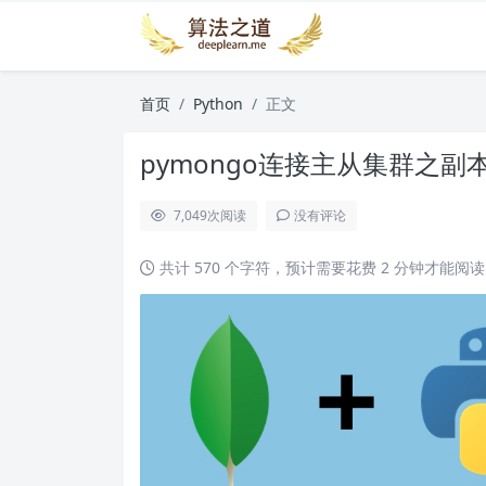
首页
Python
正文
pymongo连接主从集群之副
7,049
次阅读
没有评论
共计 570 个字符，预计需要花费 2 分钟才能阅