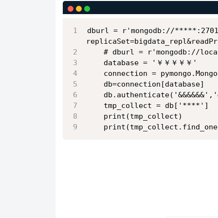
dburl = r'mongodb://*****:270
replicaSet=bigdata_repl&readPr
    # dburl = r'mongodb://loca
    database = '￥￥￥￥￥'
    connection = pymongo.Mongo
    db=connection[database]
    db.authenticate('&&&&&&','
    tmp_collect = db['****']
    print(tmp_collect)
    print(tmp_collect.find_one