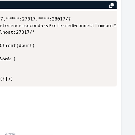
17,*****:27017,****:28017/?
eference=secondaryPreferred&connectTimeoutMS=3000
lhost:27017/'
Client(dburl)
&&&&')
({}))
正文完