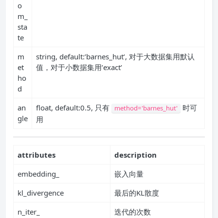
o
m_
sta
te
m
string, default:’barnes_hut’, 对于大数据集用默认
et
值，对于小数据集用’exact’
ho
d
an
float, default:0.5, 只有
时可
method='barnes_hut'
gle
用
attributes
description
embedding_
嵌入向量
kl_divergence
最后的KL散度
n_iter_
迭代的次数