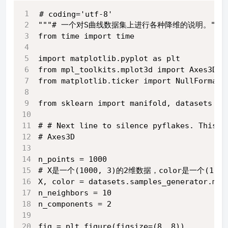
# coding='utf-8'
"""# 一个对S曲线数据集上进行各种降维的说明。"""
from time import time
import matplotlib.pyplot as plt
from mpl_toolkits.mplot3d import Axes3D
from matplotlib.ticker import NullFormatt
from sklearn import manifold, datasets
# # Next line to silence pyflakes. This i
# Axes3D
n_points = 1000
# X是一个(1000, 3)的2维数据，color是一个(100
X, color = datasets.samples_generator.mak
n_neighbors = 10
n_components = 2
fig = plt.figure(figsize=(8, 8))