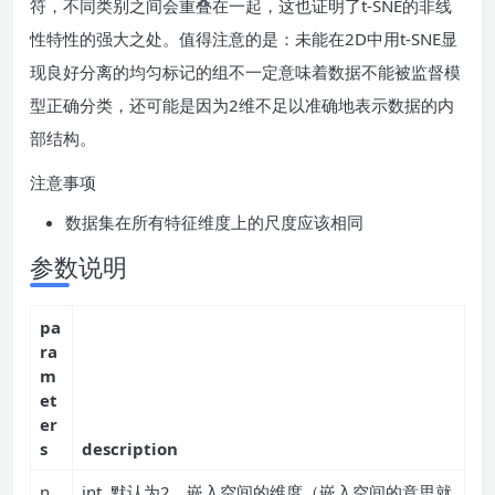
符，不同类别之间会重叠在一起，这也证明了t-SNE的非线
性特性的强大之处。值得注意的是：未能在2D中用t-SNE显
现良好分离的均匀标记的组不一定意味着数据不能被监督模
型正确分类，还可能是因为2维不足以准确地表示数据的内
部结构。
注意事项
数据集在所有特征维度上的尺度应该相同
参数说明
pa
ra
m
et
er
s
description
n_
int, 默认为2，嵌入空间的维度（嵌入空间的意思就