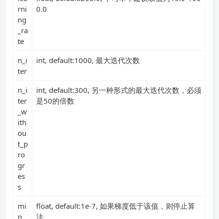
rni
0.0
ng
_ra
te
n_i
int, default:1000, 最大迭代次数
ter
n_i
int, default:300, 另一种形式的最大迭代次数，必须
ter
是50的倍数
_w
ith
ou
t_p
ro
gr
es
s
mi
float, default:1e-7, 如果梯度低于该值，则停止算
n_
法