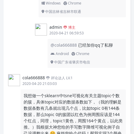
Windows
Chrome
中国吉林省吉林市联通
admin
博主
2020-04-21 06:59:53
@cola666888
已经加你qq了私聊
Android
Chrome
中国广东省肇庆市电信
cola666888
评论达人 LV.1
2020-04-20 21:03:03
我想做一个sklearn中tsne可视化有关主题topic个数
的簇，具体topic对应的数据条数如下，（我的理解是
数据条数有几条就出现几个点，比如topic 0有144条
数据，那么topic 0的簇团以红色为例周围应该是144
个红点，同理，topic1黄色，周围164个黄点，以此类
推。）我根据大神您给的手写数字降维可视化例子自
己没调整出来
麻烦您给个代码！帮我实现7个颜色