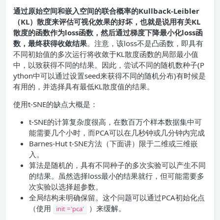
通过原始空间和嵌入空间的联合概率的Kullback-Leibler
（KL）散度来评估可视化效果的好坏，也就是说用有关KL
散度的函数作为loss函数，然后通过梯度下降最小化loss函
数，最终获得收敛结果
。注意，该loss不是凸函数，即具有
不同初始值的多次运行将收敛于KL散度函数的局部最小值
中，以致获得不同的结果。因此，尝试不同的随机数种子(P
ython中可以通过设置seed来获得不同的随机分布)有时候是
有用的，并选择具有最低KL散度值的结果。
使用t-SNE的缺点大概是：
t-SNE的计算复杂度很高，在数百万个样本数据集中可
能需要几个小时，而PCA可以在几秒钟或几分钟内完成
Barnes-Hut t-SNE方法（下面讲）限于二维或三维嵌
入。
算法是随机的，具有不同种子的多次实验可以产生不同
的结果。虽然选择loss最小的结果就行，但可能需要多
次实验以选择超参数。
全局结构未明确保留。这个问题可以通过PCA初始化点
（使用
）来缓解。
init ='pca'