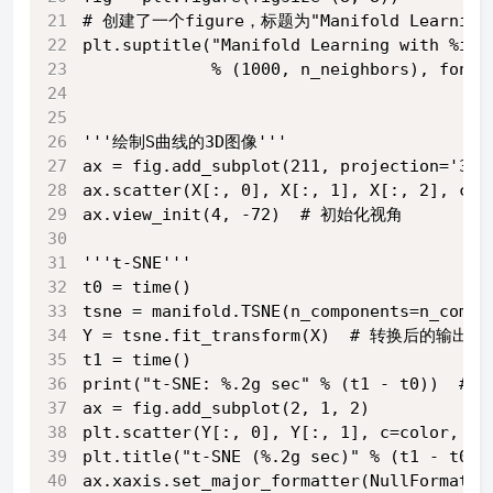
# 创建了一个figure，标题为"Manifold Learning wi
plt.suptitle("Manifold Learning with %i p
             % (1000, n_neighbors), fonts
'''绘制S曲线的3D图像'''
ax = fig.add_subplot(211, projection='3d'
ax.scatter(X[:, 0], X[:, 1], X[:, 2], c=c
ax.view_init(4, -72)  # 初始化视角
'''t-SNE'''
t0 = time()
tsne = manifold.TSNE(n_components=n_compo
Y = tsne.fit_transform(X)  # 转换后的输出
t1 = time()
print("t-SNE: %.2g sec" % (t1 - t0))  #
ax = fig.add_subplot(2, 1, 2)
plt.scatter(Y[:, 0], Y[:, 1], c=color, cm
plt.title("t-SNE (%.2g sec)" % (t1 - t0))
ax.xaxis.set_major_formatter(NullForm