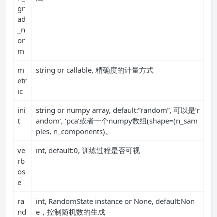
gr
ad
_n
or
m
m
string or callable, 精确度的计量方式
etr
ic
ini
string or numpy array, default:”random”, 可以是’r
t
andom’, ‘pca’或者一个numpy数组(shape=(n_sam
ples, n_components)。
ve
int, default:0, 训练过程是否可视
rb
os
e
ra
int, RandomState instance or None, default:Non
nd
e，控制随机数的生成