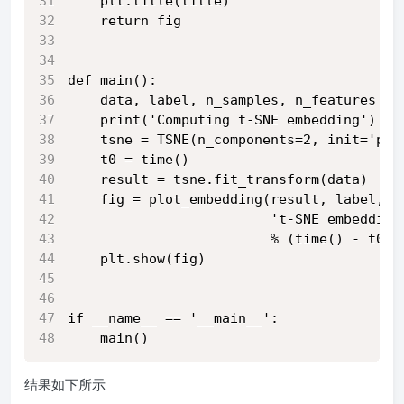
    plt.title(title)
    return fig
def main():
    data, label, n_samples, n_features = 
    print('Computing t-SNE embedding')
    tsne = TSNE(n_components=2, init='pca
    t0 = time()
    result = tsne.fit_transform(data)
    fig = plot_embedding(result, label,
                         't-SNE embedding
                         % (time() - t0))
    plt.show(fig)
if __name__ == '__main__':
    main()
结果如下所示