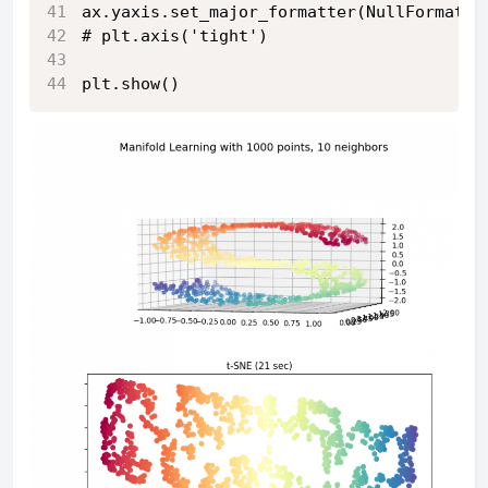
ax.yaxis.set_major_formatter(NullFormatte
# plt.axis('tight')
plt.show()