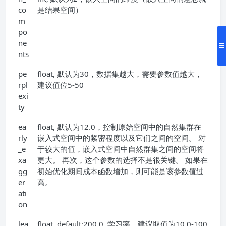
co
是结果空间）
m
po
ne
nts
pe
float, 默认为30，数据集越大，需要参数值越大，
rpl
建议值位5-50
exi
ty
ea
float, 默认为12.0，控制原始空间中的自然集群在
rly
嵌入式空间中的紧密程度以及它们之间的空间。 对
_e
于较大的值，嵌入式空间中自然群集之间的空间将
xa
更大。 再次，这个参数的选择不是很关键。 如果在
gg
初始优化期间成本函数增加，则可能是该参数值过
er
高。
ati
on
lea
float, default:200.0, 学习率，建议取值为10.0-100