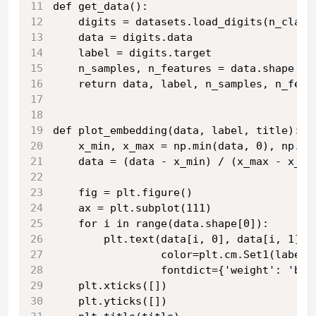
def get_data():
    digits = datasets.load_digits(n_class
    data = digits.data
    label = digits.target
    n_samples, n_features = data.shape
    return data, label, n_samples, n_feat
def plot_embedding(data, label, title):
    x_min, x_max = np.min(data, 0), np.ma
    data = (data - x_min) / (x_max - x_mi
    fig = plt.figure()
    ax = plt.subplot(111)
    for i in range(data.shape[0]):
        plt.text(data[i, 0], data[i, 1], 
                 color=plt.cm.Set1(label[
                 fontdict={'weight': 'bol
    plt.xticks([])
    plt.yticks([])