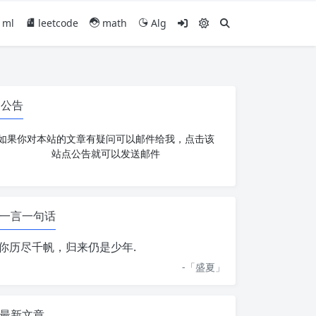
ml
leetcode
math
Alg
公告
如果你对本站的文章有疑问可以邮件给我，点击该
站点公告就可以发送邮件
一言一句话
你历尽千帆，归来仍是少年.
-「
盛夏
」
最新文章