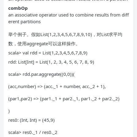
combOp
an associative operator used to combine results from diff
erent partitions
举个例子。假如List(1,2,3,4,5,6,7,8,9,10)，对List求平均
数，使用aggregate可以这样操作。
scala> val rdd = List(1,2,3,4,5,6,7,8,9)
rdd: List[Int] = List(1, 2, 3, 4, 5, 6, 7, 8, 9)
scala> rdd.par.aggregate((0,0))(
(acc,number) => (acc._1 + number, acc._2 + 1),
(par1,par2) => (par1._1 + par2._1, par1._2 + par2._2)
)
res0: (Int, Int) = (45,9)
scala> res0._1 / res0._2