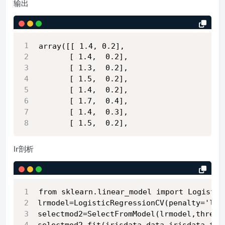
输出
array([[ 1.4, 0.2],
       [ 1.4,  0.2],
       [ 1.3,  0.2],
       [ 1.5,  0.2],
       [ 1.4,  0.2],
       [ 1.7,  0.4],
       [ 1.4,  0.3],
       [ 1.5,  0.2],
lr剖析
from sklearn.linear_model import Logistic
lrmodel=LogisticRegressionCV(penalty='l1'
selectmod2=SelectFromModel(lrmodel,thresh
selectmod2.fit(irisdata.data,irisdata.tar