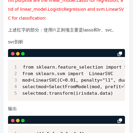
his purpose are the linear_model.Lasso for regression, a
nd of linear_model.LogisticRegression and svm.LinearSV
C for classification:
上述红字的部分：使用l1正则项主要是lasso和lr、svc。
svc剖析
from sklearn.feature_selection import Sel
from sklearn.svm import  LinearSVC
mod=LinearSVC(C=0.01, penalty="l1", dual=
selectmod=SelectFromModel(mod, prefit=Tru
selectmod.transform(irisdata.data)
输出