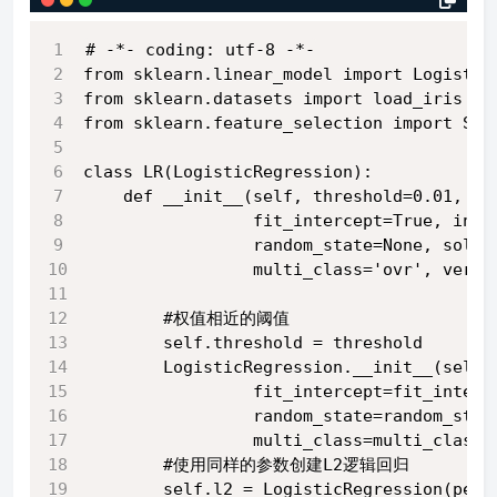
# -*- coding: utf-8 -*-
from sklearn.linear_model import Logistic
from sklearn.datasets import load_iris
from sklearn.feature_selection import Sel
class LR(LogisticRegression):
    def __init__(self, threshold=0.01, du
                 fit_intercept=True, inte
                 random_state=None, solve
                 multi_class='ovr', verbo
        #权值相近的阈值
        self.threshold = threshold
        LogisticRegression.__init__(self,
                 fit_intercept=fit_interc
                 random_state=random_stat
                 multi_class=multi_class,
        #使用同样的参数创建L2逻辑回归
        self.l2 = LogisticRegression(pena