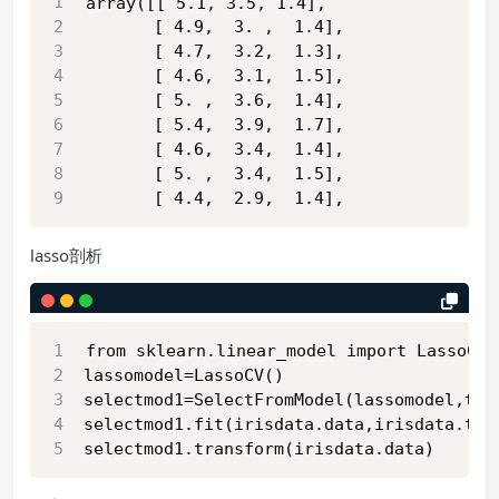
array([[ 5.1, 3.5, 1.4],
       [ 4.9,  3. ,  1.4],
       [ 4.7,  3.2,  1.3],
       [ 4.6,  3.1,  1.5],
       [ 5. ,  3.6,  1.4],
       [ 5.4,  3.9,  1.7],
       [ 4.6,  3.4,  1.4],
       [ 5. ,  3.4,  1.5],
       [ 4.4,  2.9,  1.4],
lasso剖析
from sklearn.linear_model import LassoCV
lassomodel=LassoCV()
selectmod1=SelectFromModel(lassomodel,thr
selectmod1.fit(irisdata.data,irisdata.tar
selectmod1.transform(irisdata.data)