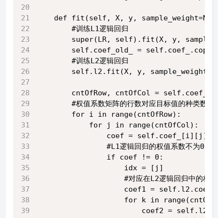
    def fit(self, X, y, sample_weight=Non
        #训练L1逻辑回归
        super(LR, self).fit(X, y, sample_
        self.coef_old_ = self.coef_.copy(
        #训练L2逻辑回归
        self.l2.fit(X, y, sample_weight=s
        cntOfRow, cntOfCol = self.coef_.s
        #权值系数矩阵的行数对应目标值的种类数目
        for i in range(cntOfRow):
            for j in range(cntOfCol):
                coef = self.coef_[i][j]
                #L1逻辑回归的权值系数不为0
                if coef != 0:
                    idx = [j]
                    #对应在L2逻辑回归中的权
                    coef1 = self.l2.coef_
                    for k in range(cntOfC
                        coef2 = self.l2.c