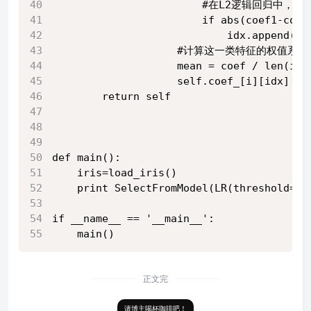
                        #在L2逻辑回
                        if abs(coef1-coef
                            idx.append(k)
                    #计算这一类特征的权值系
                    mean = coef / len(idx
                    self.coef_[i][idx] = 
        return self
def main():
    iris=load_iris()
    print SelectFromModel(LR(threshold=0.
if __name__ == '__main__':
    main()
正文完
请博主喝杯咖啡吧！