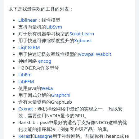
以下是我最喜欢的工具的列表：
Liblinear
：线性模型
支持向量机的
LibSvm
对于所有机器学习模型的
Scikit Learn
用于快速可伸缩梯度提升的
Xgboost
LightGBM
用于快速记忆效率线性模型的
Vowpal Wabbit
神经网络
encog
H2O在R为许多型号
LibFm
LibFFM
使用Java的
Weka
用于因式分解的
Graphchi
含有大量资料的GraphLab
Cxxnet
：卷积神经网络中最好的实现之一。 难以安
装，需要使用NVDIA显卡的GPU。
RankLib：java中最好的适合于支持像NDCG这样的优
化功能的排序算法（例如客户级产品）的库。
Keras
和
Lasagne
用于神经网络。前提你有Theano或Te