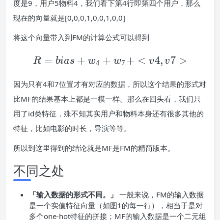
度是9，用户5物料4，我们看下第4行即第四个用户，那么
现在的向量就是[0,0,0,1,0,0,1,0,0]
将这个向量带入到FM的计算公式可以得到
=
+
+
R=bias+w_4+w_7+<v
+
<
4
,
7
>
R
b
i
a
s
w
w
v
v
4
7
因为只有4和7位置才有对应的数据，所以这个结果的形式对
比MF的结果基本上都是一模一样。那么在回头看，我们只
用了id类特征，殊不知其实用户和物料本身还有很多其他的
特征，比如电影的时长，导演等等。
所以到这里得到的结论就是MF是FM的精简版本。
不同之处
「输入数据的形式不同。」
一般来说，FM的输入数据
是一个实值特征向量（如图1的每一行），相当于是对
多个one-hot特征的拼接；MF的输入数据是一个二元组