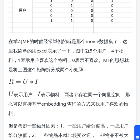
在学习MF的时候经常举例的就是那个movie数据集了，这
里我简单的用excel表示了一下，图中就5个用户，4个物
料，1表示用户喜欢这个物料，0表示不喜欢。MF的思想就
是将上图这个矩阵拆分成两个小矩阵：
R
=
∗
R
U
I
=
U
I
U
表示用户，
I
表示物料，两者都存在同一个向量空间，那
U
么可以直接基于embedding 查询的方式来找用户喜欢的物
*
I
料。
但是考虑一些额外因素：1、一些用户给分偏高，一些用户
给分较低，2、一些物品本就比较受欢迎，一些物品不被大