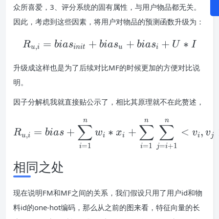
众所喜爱，3、评分系统的固有属性，与用户物品都无关。
因此，考虑到这些因素，将用户对物品的预测函数升级为：
=
+
R_{u,i}=bias_{init}+
+
+
∗
R
b
i
a
s
b
i
a
s
b
i
a
s
U
I
,
u
i
i
n
i
t
u
i
升级成这样也是为了后续对比MF的时候更加的方便对比说
明。
因子分解机我就直接贴公示了，相比其原理就不在此赘述，
n
n
n
R_{u,i}=bias+\sum_{i
∑
∑
∑
=
+
∗
+
<
,
R
b
i
a
s
w
x
v
v
,
u
i
i
i
i
j
=
1
=
1
=
+
1
i
i
j
i
相同之处
现在说明FM和MF之间的关系，我们假设只用了用户id和物
料id的one-hot编码，那么从之前的图来看，特征向量的长