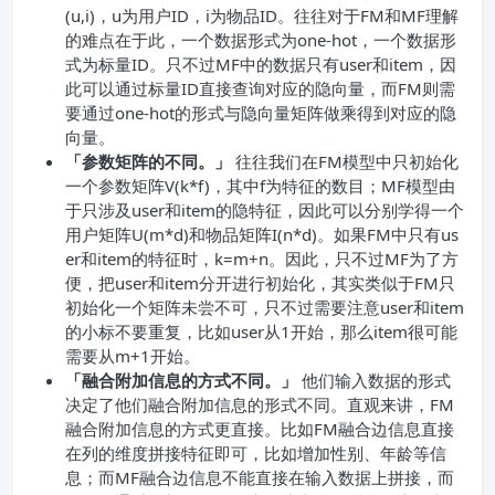
(u,i)，u为用户ID，i为物品ID。往往对于FM和MF理解
的难点在于此，一个数据形式为one-hot，一个数据形
式为标量ID。只不过MF中的数据只有user和item，因
此可以通过标量ID直接查询对应的隐向量，而FM则需
要通过one-hot的形式与隐向量矩阵做乘得到对应的隐
向量。
「参数矩阵的不同。」
往往我们在FM模型中只初始化
一个参数矩阵V(k*f)，其中f为特征的数目；MF模型由
于只涉及user和item的隐特征，因此可以分别学得一个
用户矩阵U(m*d)和物品矩阵I(n*d)。如果FM中只有us
er和item的特征时，k=m+n。因此，只不过MF为了方
便，把user和item分开进行初始化，其实类似于FM只
初始化一个矩阵未尝不可，只不过需要注意user和item
的小标不要重复，比如user从1开始，那么item很可能
需要从m+1开始。
「融合附加信息的方式不同。」
他们输入数据的形式
决定了他们融合附加信息的形式不同。直观来讲，FM
融合附加信息的方式更直接。比如FM融合边信息直接
在列的维度拼接特征即可，比如增加性别、年龄等信
息；而MF融合边信息不能直接在输入数据上拼接，而