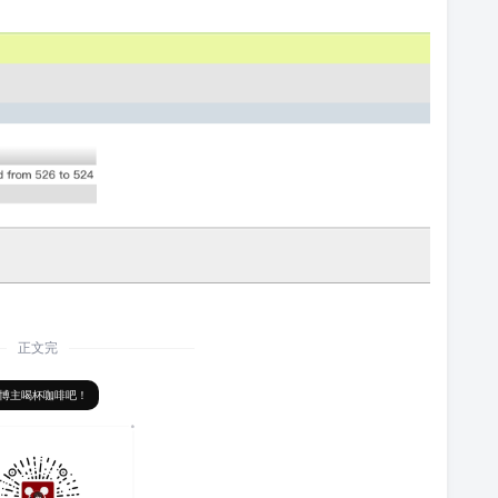
正文完
博主喝杯咖啡吧！