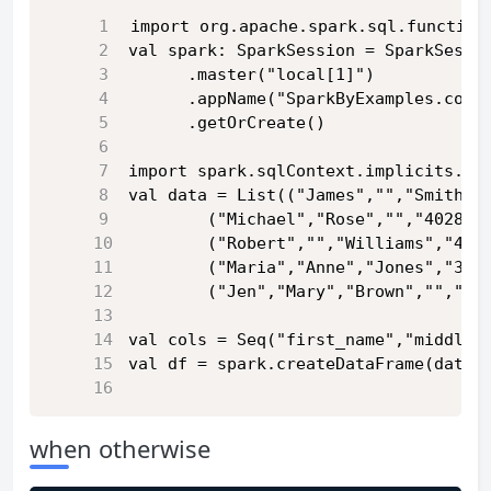
import org.apache.spark.sql.function
val spark: SparkSession = SparkSessi
      .master("local[1]")
      .appName("SparkByExamples.com"
      .getOrCreate()
import spark.sqlContext.implicits._
val data = List(("James","","Smith",
        ("Michael","Rose","","40288"
        ("Robert","","Williams","421
        ("Maria","Anne","Jones","391
        ("Jen","Mary","Brown","","F"
val cols = Seq("first_name","middle_
val df = spark.createDataFrame(data)
when otherwise