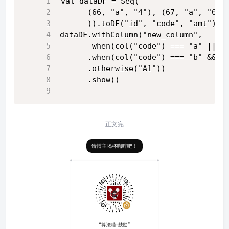
val dataDF = Seq(
      (66, "a", "4"), (67, "a", "0")
      )).toDF("id", "code", "amt")
dataDF.withColumn("new_column",
       when(col("code") === "a" || c
      .when(col("code") === "b" && c
      .otherwise("A1"))
      .show()
正文完
请博主喝杯咖啡吧！