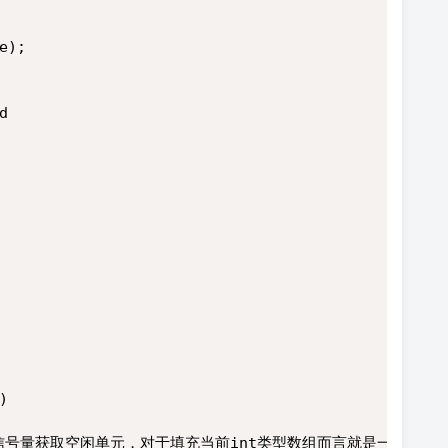
e);
d
)
re();//信号量获取空闲单元，对于填充当前int类型数组而言就是一个