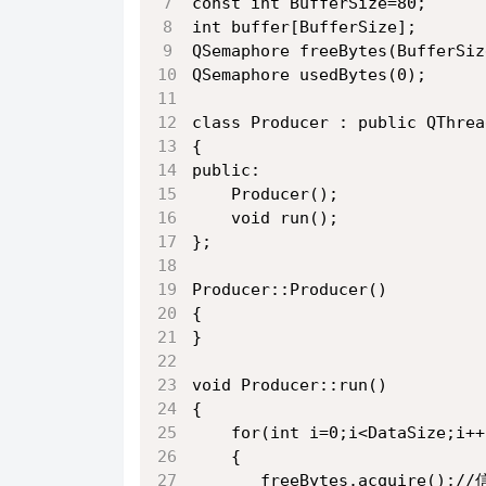
const int BufferSize=80;
int buffer[BufferSize];
QSemaphore freeBytes(BufferSiz
QSemaphore usedBytes(0);
class Producer : public QThrea
{
public:
    Producer();
    void run();
};
Producer::Producer()
{
}
void Producer::run()
{
    for(int i=0;i<DataSize;i++
    {
       freeBytes.acqui