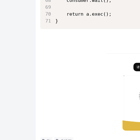
    consumer.wait();
    return a.exec();
}
请