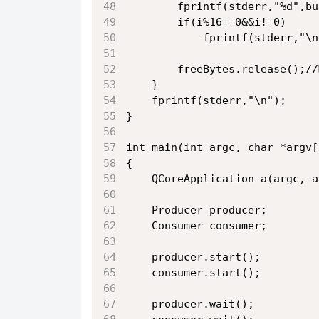
        fprintf(stderr,"%d",bu
        if(i%16==0&&i!=0)
            fprintf(stderr,"\n
        freeBytes.relea
    }
    fprintf(stderr,"\n");
}
int main(int argc, char *argv[
{
    QCoreApplication a(argc, a
    Producer producer;
    Consumer consumer;
    producer.start();
    consumer.start();
    producer.wait();