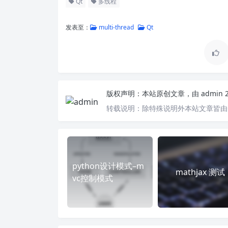
Qt
多线程
发表至：
multi-thread
Qt
版权声明：
本站原创文章，由
admin
转载说明：
除特殊说明外本站文章皆由C
python设计模式–m
mathjax 测试
vc控制模式