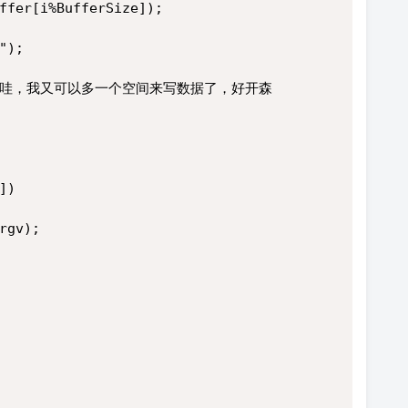
ffer[i%BufferSize]);
");
se();//哇，我又可以多一个空间来写数据了，好开森
])
rgv);