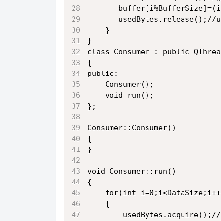
       buffer[i%BufferSize]=(i
       usedBytes.release(
    }
}
class Consumer : public QThrea
{
public:
    Consumer();
    void run();
};
Consumer::Consumer()
{
}
void Consumer::run()
{
    for(int i=0;i<DataSize;i++
    {
        usedBytes.acquir