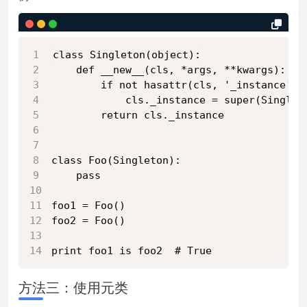
class Singleton(object):
    def __new__(cls, *args, **kwargs):
        if not hasattr(cls, '_instance'):
            cls._instance = super(Singlet
        return cls._instance
class Foo(Singleton):
    pass
foo1 = Foo()
foo2 = Foo()
print foo1 is foo2  # True
方法三：使用元类