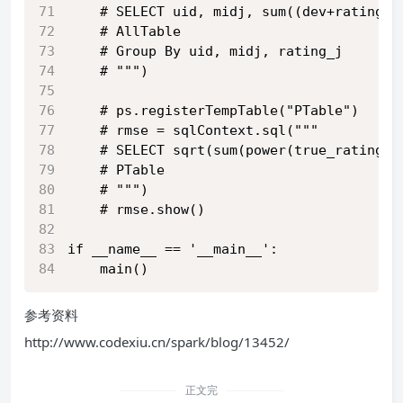
    # SELECT uid, midj, sum((dev+rating_i
    # AllTable
    # Group By uid, midj, rating_j
    # """)
    # ps.registerTempTable("PTable")
    # rmse = sqlContext.sql("""
    # SELECT sqrt(sum(power(true_rating-p
    # PTable
    # """)
    # rmse.show()
if __name__ == '__main__':
    main()
参考资料
http://www.codexiu.cn/spark/blog/13452/
正文完