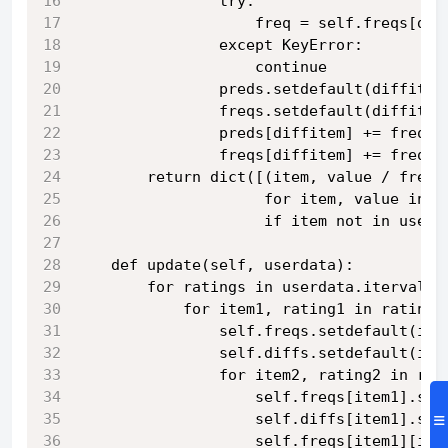
                try:
                    freq = self.freqs[dif
                except KeyError:
                    continue
                preds.setdefault(diffitem
                freqs.setdefault(diffitem
                preds[diffitem] += freq *
                freqs[diffitem] += freq
        return dict([(item, value / freqs
                     for item, value in p
                     if item not in userp
    def update(self, userdata):
        for ratings in userdata.itervalue
            for item1, rating1 in ratings
                self.freqs.setdefault(ite
                self.diffs.setdefault(ite
                for item2, rating2 in rat
                    self.freqs[item1].set
                    self.diffs[item1].set
                    self.freqs[item1][ite