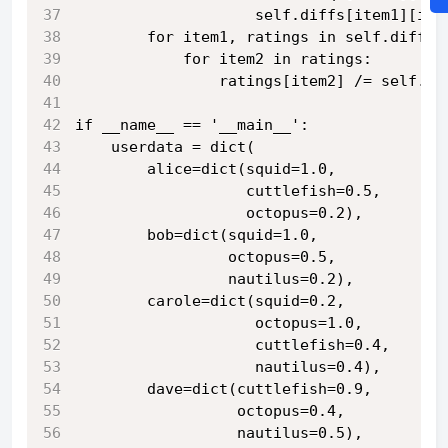
                    self.diffs[item1][ite
        for item1, ratings in self.diffs.
            for item2 in ratings:
                ratings[item2] /= self.fr
if __name__ == '__main__':
    userdata = dict(
        alice=dict(squid=1.0,
                   cuttlefish=0.5,
                   octopus=0.2),
        bob=dict(squid=1.0,
                 octopus=0.5,
                 nautilus=0.2),
        carole=dict(squid=0.2,
                    octopus=1.0,
                    cuttlefish=0.4,
                    nautilus=0.4),
        dave=dict(cuttlefish=0.9,
                  octopus=0.4,
                  nautilus=0.5),