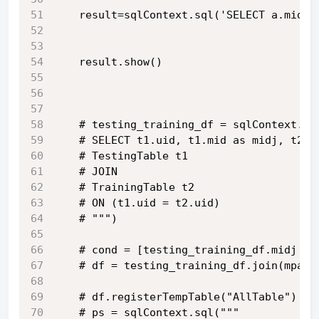
    result=sqlContext.sql('SELECT a.mid,b
    result.show()
    # testing_training_df = sqlContext.sq
    # SELECT t1.uid, t1.mid as midj, t2.m
    # TestingTable t1
    # JOIN
    # TrainingTable t2
    # ON (t1.uid = t2.uid)
    # """)
    # cond = [testing_training_df.midj ==
    # df = testing_training_df.join(mpair
    # df.registerTempTable("AllTable")
    # ps = sqlContext.sql("""