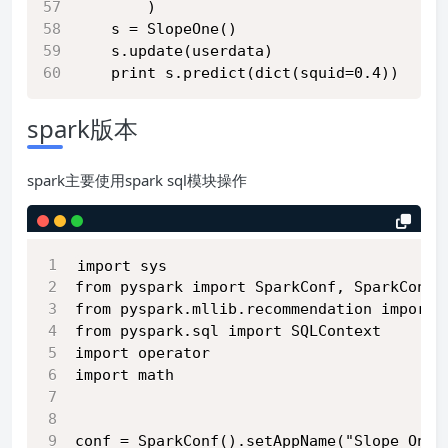
        )
    s = SlopeOne()
    s.update(userdata)
    print s.predict(dict(squid=0.4))
spark版本
spark主要使用spark sql模块操作
import sys
from pyspark import SparkConf, SparkConte
from pyspark.mllib.recommendation import 
from pyspark.sql import SQLContext
import operator
import math
conf = SparkConf().setAppName("Slope One"