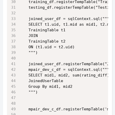
    training_df.registerTempTable("Traini
    testing_df.registerTempTable("Testing
    joined_user_df = sqlContext.sql("""
    SELECT t1.uid, t1.mid as mid1, t2.mid
    TrainingTable t1
    JOIN
    TrainingTable t2
    ON (t1.uid = t2.uid)
    """)
    joined_user_df.registerTempTable("Joi
    mpair_dev_c_df = sqlContext.sql("""
    SELECT mid1, mid2, sum(rating_diff)/c
    JoinedUserTable
    Group By mid1, mid2
    """)
    mpair_dev_c_df.registerTempTable('mpa