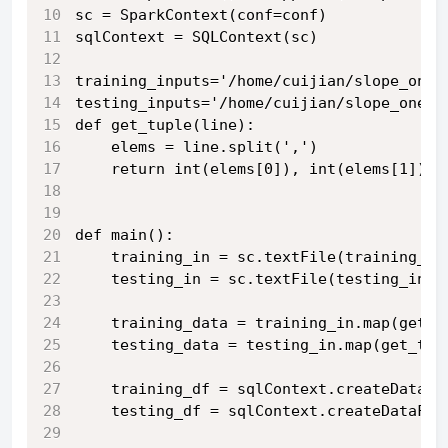
sc = SparkContext(conf=conf)
sqlContext = SQLContext(sc)
training_inputs='/home/cuijian/slope_one_
testing_inputs='/home/cuijian/slope_one_t
def get_tuple(line):
    elems = line.split(',')
    return int(elems[0]), int(elems[1]), 
def main():
    training_in = sc.textFile(training_in
    testing_in = sc.textFile(testing_inpu
    training_data = training_in.map(get_t
    testing_data = testing_in.map(get_tup
    training_df = sqlContext.createDataFr
    testing_df = sqlContext.createDataFra