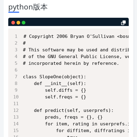
python版本
# Copyright 2006 Bryan O'Sullivan <bos@se
#
# This software may be used and distribut
# of the GNU General Public License, vers
# incorporated herein by reference.
class SlopeOne(object):
    def __init__(self):
        self.diffs = {}
        self.freqs = {}
    def predict(self, userprefs):
        preds, freqs = {}, {}
        for item, rating in userprefs.ite
            for diffitem, diffratings in 