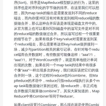
序(Sort)。排序是MapReduce模型默认的行为，这里的
排序也是对序列化的字节做的排序。在这里我们可以想
想，因为map task的输出是需要发送到不同的reduce
端去，而内存缓冲区没有对将发送到相同reduce端的数
据做合并，那么这种合并应该是体现是磁盘文件中的。
从官方图上也可以看到写到磁盘中的溢写文件是对不同
的reduce端的数值做过合并。所以溢写过程一个很重要
的细节在于，如果有很多个key/value对需要发送到某
个reduce端去，那么需要将这些key/value值拼接到一
块，减少与partition相关的索引记录。在针对每个redu
ce端而合并数据时，有些数据可能像这样：“aaa”/1，
“aaa”/1。对于WordCount例子，就是简单地统计单词
出现的次数，如果在同一个map task的结果中有很多
个像“aaa”一样出现多次的key，我们就应该把它们的值
合并到一块，这个过程叫reduce也叫combine。但Ma
pReduce的术语中，reduce只指reduce端执行从多个m
ap task取数据做计算的过程。除reduce外，非正式地
合并数据只能算做combine了。其实大家知道的，Map
Reduce中将Combiner等同于Reducer。
如果client设置过Combiner，那么现在就是使用Combi