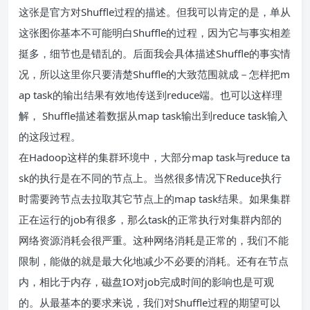
这张是官方对Shuffle过程的描述。但我可以肯定的是，单从
这张图你基本不可能明白Shuffle的过程，因为它与事实相差
挺多，细节也是错乱的。后面我会具体描述Shuffle的事实情
况，所以这里你只要清楚Shuffle的大致范围就成－怎样把m
ap task的输出结果有效地传送到reduce端。也可以这样理
解， Shuffle描述着数据从map task输出到reduce task输入
的这段过程。
在Hadoop这样的集群环境中，大部分map task与reduce ta
sk的执行是在不同的节点上。当然很多情况下Reduce执行
时需要跨节点去拉取其它节点上的map task结果。如果集群
正在运行的job有很多，那么task的正常执行对集群内部的
网络资源消耗会很严重。这种网络消耗是正常的，我们不能
限制，能做的就是最大化地减少不必要的消耗。还有在节点
内，相比于内存，磁盘IO对job完成时间的影响也是可观
的。从最基本的要求来说，我们对Shuffle过程的期望可以