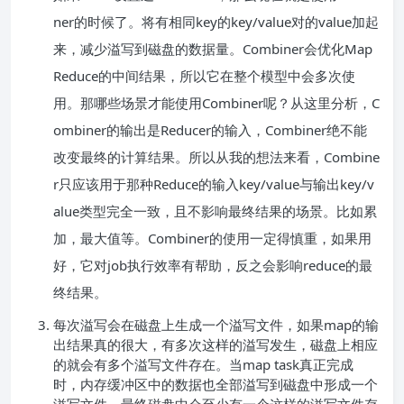
ner的时候了。将有相同key的key/value对的value加起
来，减少溢写到磁盘的数据量。Combiner会优化Map
Reduce的中间结果，所以它在整个模型中会多次使
用。那哪些场景才能使用Combiner呢？从这里分析，C
ombiner的输出是Reducer的输入，Combiner绝不能
改变最终的计算结果。所以从我的想法来看，Combine
r只应该用于那种Reduce的输入key/value与输出key/v
alue类型完全一致，且不影响最终结果的场景。比如累
加，最大值等。Combiner的使用一定得慎重，如果用
好，它对job执行效率有帮助，反之会影响reduce的最
终结果。
每次溢写会在磁盘上生成一个溢写文件，如果map的输
出结果真的很大，有多次这样的溢写发生，磁盘上相应
的就会有多个溢写文件存在。当map task真正完成
时，内存缓冲区中的数据也全部溢写到磁盘中形成一个
溢写文件。最终磁盘中会至少有一个这样的溢写文件存