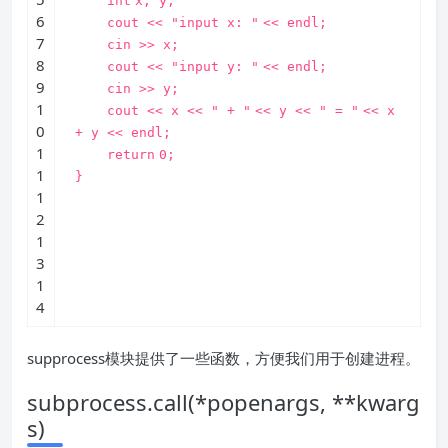
int
x, y;
6
cout <<
"input x: "
<< endl;
7
cin >> x;
8
cout <<
"input y: "
<< endl;
9
cin >> y;
1
cout << x <<
" + "
<< y <<
" = "
<< x
0
+ y << endl;
1
return
0;
1
}
1
2
1
3
1
4
supprocess模块提供了一些函数，方便我们用于创建进程。
subprocess.call(*popenargs, **kwarg
s)