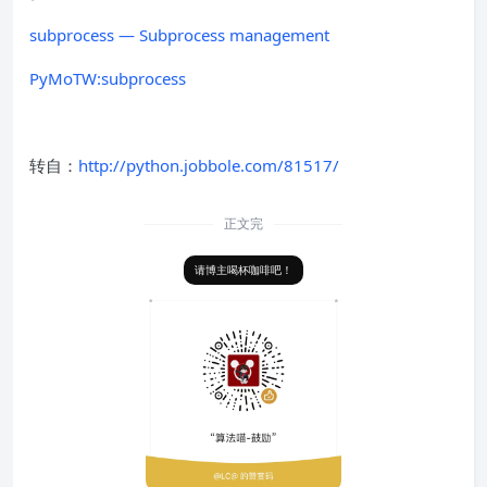
subprocess — Subprocess management
PyMoTW:subprocess
转自：
http://python.jobbole.com/81517/
正文完
请博主喝杯咖啡吧！