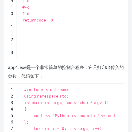
9
#-b
1
#-c
0
#-d
1
returncode:
0
1
1
2
1
3
app1.exe是一个非常简单的控制台程序，它只打印出传入的
参数，代码如下：
1
#include <iostream>
2
using
namespace
std;
3
int
main(
int
argc,
const
char
*argv[])
4
{
5
cout <<
"Python is powerful"
<< end
6
l;
7
for
(
int
i = 0; i < argc; i++)