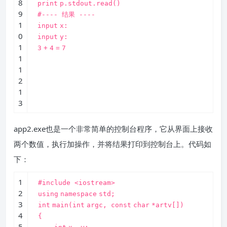
8
print
p.stdout.read()
9
#---- 结果 ----
1
input
x:
0
input
y:
1
3
+
4
=
7
1
1
2
1
3
app2.exe也是一个非常简单的控制台程序，它从界面上接收
两个数值，执行加操作，并将结果打印到控制台上。代码如
下：
1
#include <iostream>
2
using
namespace
std;
3
int
main(
int
argc,
const
char
*artv[])
4
{
5